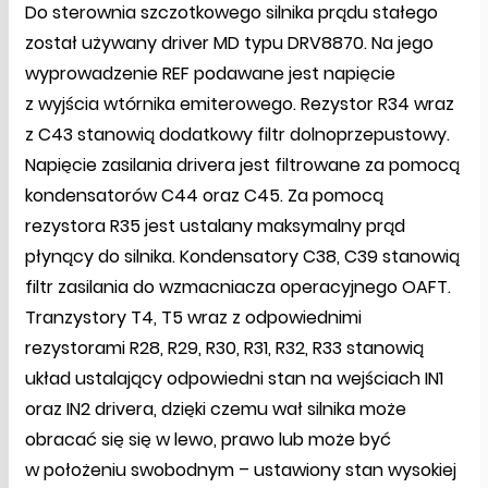
Do sterownia szczotkowego silnika prądu stałego
został używany driver MD typu DRV8870. Na jego
wyprowadzenie REF podawane jest napięcie
z wyjścia wtórnika emiterowego. Rezystor R34 wraz
z C43 stanowią dodatkowy filtr dolnoprzepustowy.
Napięcie zasilania drivera jest filtrowane za pomocą
kondensatorów C44 oraz C45. Za pomocą
rezystora R35 jest ustalany maksymalny prąd
płynący do silnika. Kondensatory C38, C39 stanowią
filtr zasilania do wzmacniacza operacyjnego OAFT.
Tranzystory T4, T5 wraz z odpowiednimi
rezystorami R28, R29, R30, R31, R32, R33 stanowią
układ ustalający odpowiedni stan na wejściach IN1
oraz IN2 drivera, dzięki czemu wał silnika może
obracać się się w lewo, prawo lub może być
w położeniu swobodnym – ustawiony stan wysokiej