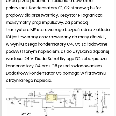
układ przed podaniem zasilania o odwrotnej
polaryzacji. Kondensatory C1, C2 stanowią bufor
prądowy dla przetwornicy. Rezystor R1 ogranicza
maksymalny prąd impulsowy. Za pomocą
tranzystora MF sterowanego bezpośrednio z układu
IC1 jest zwierany oraz rozwierany do masy dławik L,
w wyniku czego kondensatory C4, C5 są ładowane
podwyższonym napięciem, aż do uzyskania żądanej
wartości 24 V. Dioda Schottky’ego D2 zabezpiecza
kondensatory C4 oraz C5 przed rozładowaniem.
Dodatkowy kondensator C5 pomaga w filtrowaniu
otrzymanego napięcia.