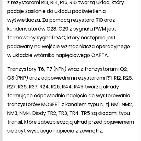
z rezystorami R13, R14, R15, R16 tworzą układ, który
podaje zasilanie do układu podświetlenia
wyświetlacza. Za pomocą rezystora R10 oraz
kondensatorów C28, C29 z sygnału PWM jest
formowany sygnał DAC, który następnie jest
podawany na wejście wzmacniacza operacyjnego
w układzie wtórnika napięciowego OAFTA.
Tranzystory T6, T7 (NPN) wraz z tranzystorami Q2,
Q3 (PNP) oraz odpowiednimi rezystorami R11, R12, R26,
R27, R36, R37, R24, R25, R44, R45 tworzą układy
formujące odpowiednie napięcie do wysterowania
tranzystorów MOSFET z kanałem typu N, tj. NM1, NM2,
NM3, NM4. Diody TR2, TR3, TR4, TR5 są diodami typu
transil, które zabezpieczają układ przed pojawieniem
się zbyt wysokiego napięcia z zewnątrz.