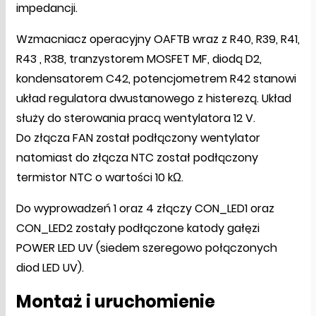
impedancji.
Wzmacniacz operacyjny OAFTB wraz z R40, R39, R41,
R43 , R38, tranzystorem MOSFET MF, diodą D2,
kondensatorem C42, potencjometrem R42 stanowi
układ regulatora dwustanowego z histerezą. Układ
służy do sterowania pracą wentylatora 12 V.
Do złącza FAN został podłączony wentylator
natomiast do złącza NTC został podłączony
termistor NTC o wartości 10 kΩ.
Do wyprowadzeń 1 oraz 4 złączy CON_LED1 oraz
CON_LED2 zostały podłączone katody gałęzi
POWER LED UV (siedem szeregowo połączonych
diod LED UV).
Montaż i uruchomienie