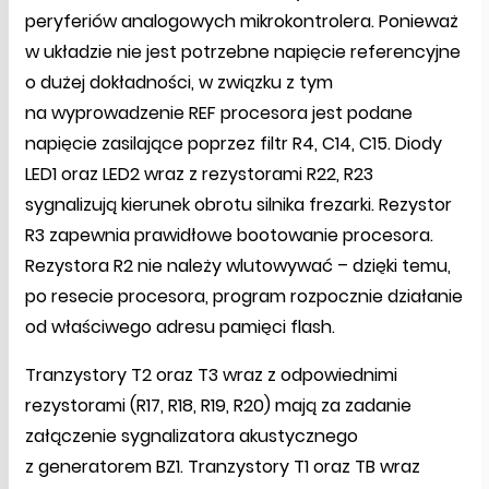
peryferiów analogowych mikrokontrolera. Ponieważ
w układzie nie jest potrzebne napięcie referencyjne
o dużej dokładności, w związku z tym
na wyprowadzenie REF procesora jest podane
napięcie zasilające poprzez filtr R4, C14, C15. Diody
LED1 oraz LED2 wraz z rezystorami R22, R23
sygnalizują kierunek obrotu silnika frezarki. Rezystor
R3 zapewnia prawidłowe bootowanie procesora.
Rezystora R2 nie należy wlutowywać – dzięki temu,
po resecie procesora, program rozpocznie działanie
od właściwego adresu pamięci flash.
Tranzystory T2 oraz T3 wraz z odpowiednimi
rezystorami (R17, R18, R19, R20) mają za zadanie
załączenie sygnalizatora akustycznego
z generatorem BZ1. Tranzystory T1 oraz TB wraz