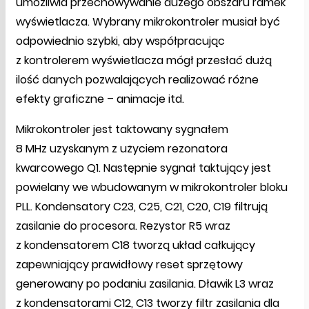
umożliwia przechowywanie dużego obszaru ramek
wyświetlacza. Wybrany mikrokontroler musiał być
odpowiednio szybki, aby współpracując
z kontrolerem wyświetlacza mógł przesłać dużą
ilość danych pozwalających realizować różne
efekty graficzne – animacje itd.
Mikrokontroler jest taktowany sygnałem
8 MHz uzyskanym z użyciem rezonatora
kwarcowego Q1. Następnie sygnał taktujący jest
powielany we wbudowanym w mikrokontroler bloku
PLL. Kondensatory C23, C25, C21, C20, C19 filtrują
zasilanie do procesora. Rezystor R5 wraz
z kondensatorem C18 tworzą układ całkujący
zapewniający prawidłowy reset sprzętowy
generowany po podaniu zasilania. Dławik L3 wraz
z kondensatorami C12, C13 tworzy filtr zasilania dla