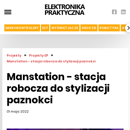
MIKROKONTROLERY
IOT
WYŚWIETLACZE
DRUK 3D
ROBOTYKA
4G I
»
»
Projekty
Projekty EP
Manstation - stacja robocza do stylizacji paznokci
Manstation - stacja
robocza do stylizacji
paznokci
01 maja 2022