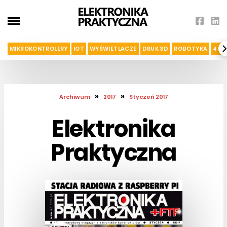
MIKROKONTROLERY
IOT
WYŚWIETLACZE
DRUK 3D
ROBOTYKA
4G I
»
»
Archiwum
2017
Styczeń 2017
Elektronika
Praktyczna