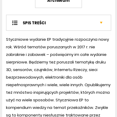
Archiwum
SPIS TREŚCI
Projekty SOFT
Styczniowe wydanie EP tradycyjnie rozpoczyna nowy
Projekty EP
rok. Wśród tematów poruszanych w 2017 r. nie
Miniprojekty
zabraknie i zabawek – poświęcimy im całe wydanie
Prezentacje
Notatnik konstruktora
sierpniowe. Będziemy też poruszali tematykę druku
Kursy
3D, sensorów, czujników, Internetu Rzeczy, sieci
Sprzęt
bezprzewodowych, elektroniki dla osób
Podzespoły
niepełnosprawnych i wiele, wiele innych. Opublikujemy
też mnóstwo inspirujących projektów, których można
użyć na wiele sposobów. Styczniowa EP to
kompendium wiedzy na temat przekaźników. Zwykle
są to komponenty niesłusznie traktowane przez