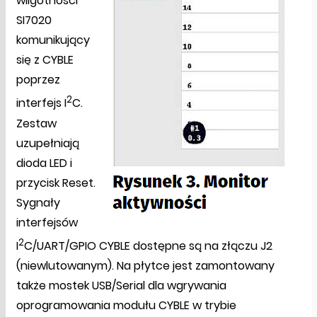
wilgotności
SI7020
komunikujący
się z CYBLE
poprzez
2
interfejs I
C.
Zestaw
uzupełniają
dioda LED i
przycisk Reset.
Sygnały
interfejsów
2
I
C/UART/GPIO CYBLE dostępne są na złączu J2
(niewlutowanym). Na płytce jest zamontowany
także mostek USB/Serial dla wgrywania
oprogramowania modułu CYBLE w trybie