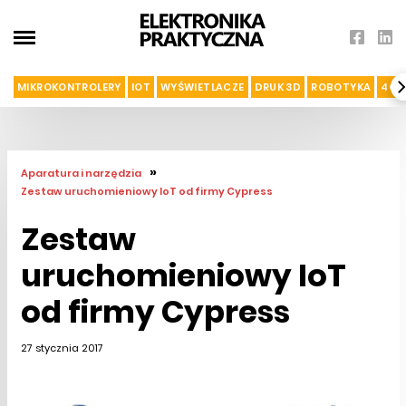
MIKROKONTROLERY
IOT
WYŚWIETLACZE
DRUK 3D
ROBOTYKA
4G I
»
Aparatura i narzędzia
Zestaw uruchomieniowy IoT od firmy Cypress
Zestaw
uruchomieniowy IoT
od firmy Cypress
27 stycznia 2017