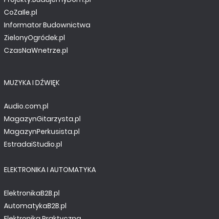
CoZaIle.pl
Informator Budownictwa
ZielonyOgródek.pl
CzasNaWnetrze.pl
MUZYKA I DŹWIĘK
Audio.com.pl
MagazynGitarzysta.pl
MagazynPerkusista.pl
EstradaiStudio.pl
ELEKTRONIKA I AUTOMATYKA
ElektronikaB2B.pl
AutomatykaB2B.pl
Elektronika Praktyczna