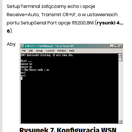
SetupTerminal załączamy echo i opcje
Receive=Auto, Transmit CR+LF, a w ustawieniach
portu SetupSerial Port opcje 115200,8N1 (
rysunki 4…
6
).
Aby