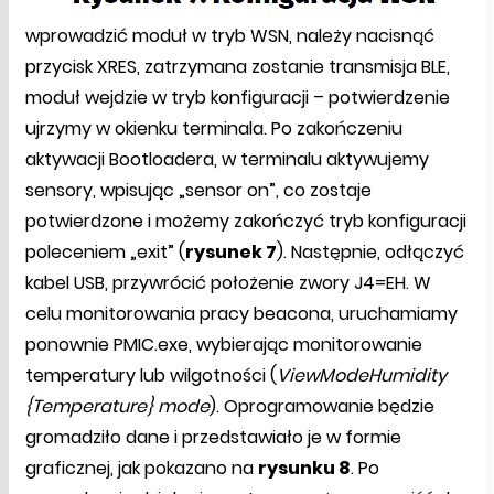
wprowadzić moduł w tryb WSN, należy nacisnąć
przycisk XRES, zatrzymana zostanie transmisja BLE,
moduł wejdzie w tryb konfiguracji – potwierdzenie
ujrzymy w okienku terminala. Po zakończeniu
aktywacji Bootloadera, w terminalu aktywujemy
sensory, wpisując „sensor on”, co zostaje
potwierdzone i możemy zakończyć tryb konfiguracji
poleceniem „exit” (
rysunek 7
). Następnie, odłączyć
kabel USB, przywrócić położenie zwory J4=EH. W
celu monitorowania pracy beacona, uruchamiamy
ponownie PMIC.exe, wybierając monitorowanie
temperatury lub wilgotności (
ViewModeHumidity
{Temperature} mode
). Oprogramowanie będzie
gromadziło dane i przedstawiało je w formie
graficznej, jak pokazano na
rysunku 8
. Po