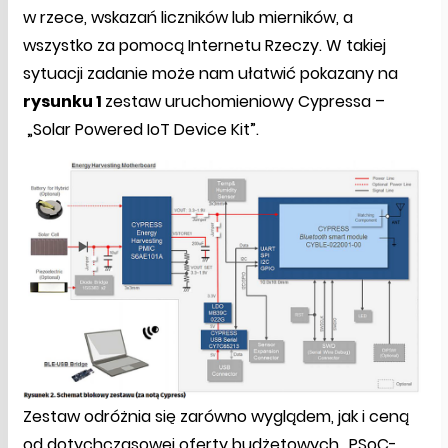
w rzece, wskazań liczników lub mierników, a
wszystko za pomocą Internetu Rzeczy. W takiej
sytuacji zadanie może nam ułatwić pokazany na
rysunku 1
zestaw uruchomieniowy Cypressa –
„Solar Powered IoT Device Kit”.
Zestaw odróżnia się zarówno wyglądem, jak i ceną
od dotychczasowej oferty budżetowych „PSoC-