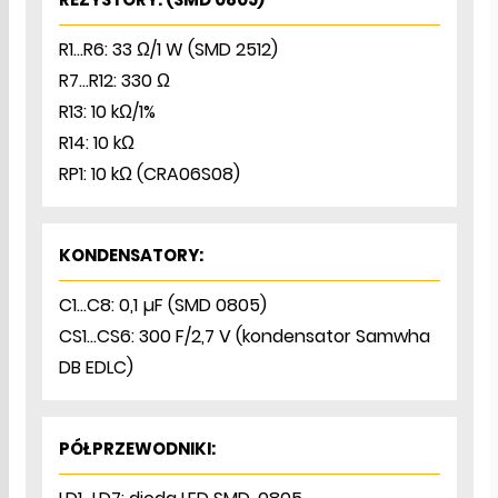
R1…R6: 33 Ω/1 W (SMD 2512)
R7…R12: 330 Ω
R13: 10 kΩ/1%
R14: 10 kΩ
RP1: 10 kΩ (CRA06S08)
KONDENSATORY:
C1…C8: 0,1 µF (SMD 0805)
CS1…CS6: 300 F/2,7 V (kondensator Samwha
DB EDLC)
PÓŁPRZEWODNIKI: