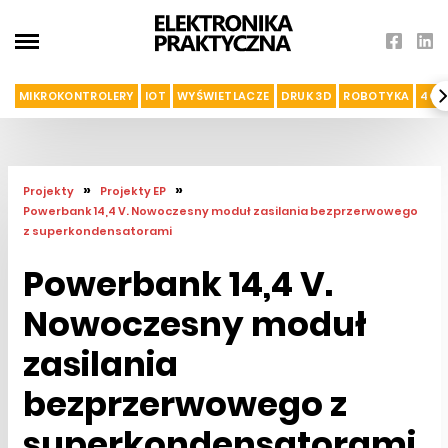
MIKROKONTROLERY
IOT
WYŚWIETLACZE
DRUK 3D
ROBOTYKA
4G I
»
»
Projekty
Projekty EP
Powerbank 14,4 V. Nowoczesny moduł zasilania bezprzerwowego
z superkondensatorami
Powerbank 14,4 V.
Nowoczesny moduł
zasilania
bezprzerwowego z
superkondensatorami