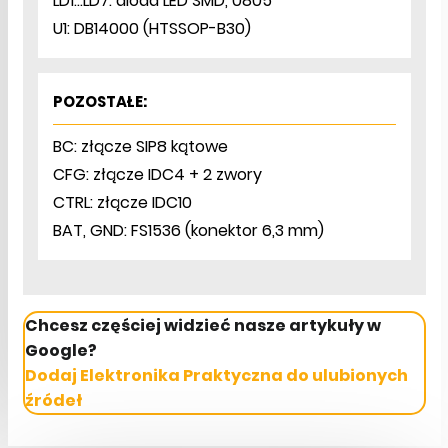
LD1…LD7: dioda LED SMD, 0805
U1: DB14000 (HTSSOP-B30)
POZOSTAŁE:
BC: złącze SIP8 kątowe
CFG: złącze IDC4 + 2 zwory
CTRL: złącze IDC10
BAT, GND: FS1536 (konektor 6,3 mm)
Chcesz częściej widzieć nasze artykuły w
Google?
Dodaj Elektronika Praktyczna do ulubionych
źródeł