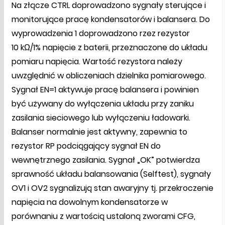
Na złącze CTRL doprowadzono sygnały sterujące i
monitorujące pracę kondensatorów i balansera. Do
wyprowadzenia 1 doprowadzono rzez rezystor
10 kΩ/1% napięcie z baterii, przeznaczone do układu
pomiaru napięcia. Wartość rezystora należy
uwzględnić w obliczeniach dzielnika pomiarowego.
Sygnał EN=1 aktywuje pracę balansera i powinien
być używany do wyłączenia układu przy zaniku
zasilania sieciowego lub wyłączeniu ładowarki.
Balanser normalnie jest aktywny, zapewnia to
rezystor RP podciągający sygnał EN do
wewnętrznego zasilania. Sygnał „OK” potwierdza
sprawność układu balansowania (Selftest), sygnały
OV1 i OV2 sygnalizują stan awaryjny tj. przekroczenie
napięcia na dowolnym kondensatorze w
porównaniu z wartością ustaloną zworami CFG,