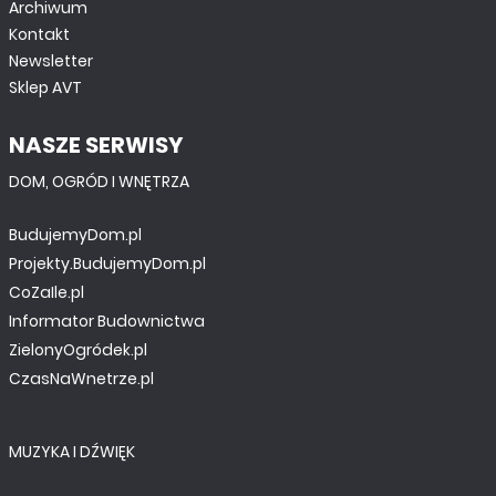
Archiwum
Kontakt
Newsletter
Sklep AVT
NASZE SERWISY
DOM, OGRÓD I WNĘTRZA
BudujemyDom.pl
Projekty.BudujemyDom.pl
CoZaIle.pl
Informator Budownictwa
ZielonyOgródek.pl
CzasNaWnetrze.pl
MUZYKA I DŹWIĘK