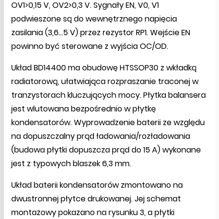
OV1>0,15 V, OV2>0,3 V. Sygnały EN, V0, V1
podwieszone są do wewnętrznego napięcia
zasilania (3,6…5 V) przez rezystor RP1. Wejście EN
powinno być sterowane z wyjścia OC/OD.
Układ BD14400 ma obudowę HTSSOP30 z wkładką
radiatorową, ułatwiająca rozpraszanie traconej w
tranzystorach kluczujących mocy. Płytka balansera
jest wlutowana bezpośrednio w płytkę
kondensatorów. Wyprowadzenie baterii ze względu
na dopuszczalny prąd ładowania/rozładowania
(budowa płytki dopuszcza prąd do 15 A) wykonane
jest z typowych blaszek 6,3 mm.
Układ baterii kondensatorów zmontowano na
dwustronnej płytce drukowanej. Jej schemat
montażowy pokazano na rysunku 3, a płytki