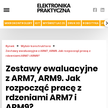
MIKROKONTROLERY
IOT
WYŚWIETLACZE
DRUK 3D
ROBOTYKA
4G I
»
»
Rynek
Wybór konstruktora
Zestawy ewaluacyjne z ARM7, ARM9. Jak rozpocząć pracę z
rdzeniami ARM7 i ARM9?
Zestawy ewaluacyjne
z ARM7, ARM9. Jak
rozpocząć pracę z
rdzeniami ARM7 i
ARM9?