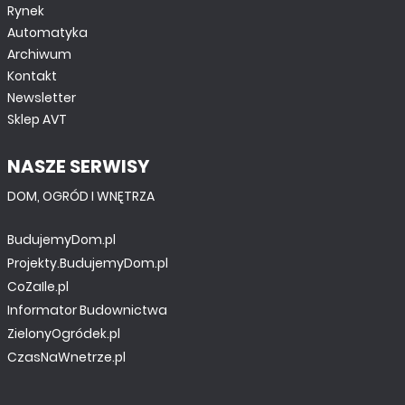
Rynek
Automatyka
Archiwum
Kontakt
Newsletter
Sklep AVT
NASZE SERWISY
DOM, OGRÓD I WNĘTRZA
BudujemyDom.pl
Projekty.BudujemyDom.pl
CoZaIle.pl
Informator Budownictwa
ZielonyOgródek.pl
CzasNaWnetrze.pl