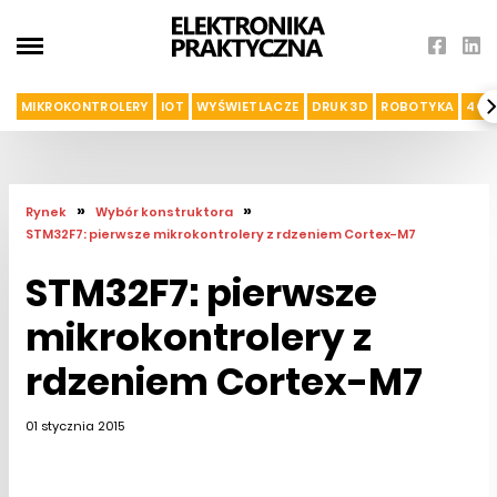
MIKROKONTROLERY
IOT
WYŚWIETLACZE
DRUK 3D
ROBOTYKA
4G I
»
»
Rynek
Wybór konstruktora
STM32F7: pierwsze mikrokontrolery z rdzeniem Cortex-M7
STM32F7: pierwsze
mikrokontrolery z
rdzeniem Cortex-M7
01 stycznia 2015