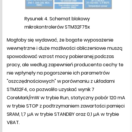
Rysunek 4. Schemat blokowy
mikrokontrolerów STM32F75x
Mogłoby się wydawać, że bogate wyposażenie
wewnętrzne i duże możliwości obliczeniowe muszą
spowodować wzrost mocy pobieranej podczas
pracy, ale według zapewnień producenta cechy te
nie wpłynęły na pogorszenie ich parametrów
"oszczędnościowych" w porównaniu z układami
STM32F4, co pozwoliło uzyskać wynik 7
CoreMark/mW w trybie Run, statyczny pobór 120 mA
w trybie STOP z podtrzymaniem zawartości pamięci
SRAM, 1,7 µA w trybie STANDBY oraz 0,1 µA w trybie
VBAT.