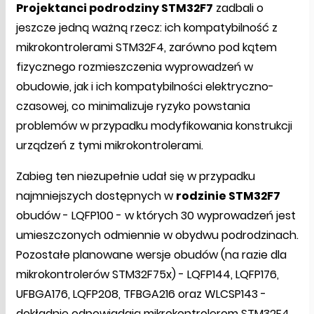
Projektanci podrodziny STM32F7
zadbali o
jeszcze jedną ważną rzecz: ich kompatybilność z
mikrokontrolerami STM32F4, zarówno pod kątem
fizycznego rozmieszczenia wyprowadzeń w
obudowie, jak i ich kompatybilności elektryczno-
czasowej, co minimalizuje ryzyko powstania
problemów w przypadku modyfikowania konstrukcji
urządzeń z tymi mikrokontrolerami.
Zabieg ten niezupełnie udał się w przypadku
najmniejszych dostępnych w
rodzinie STM32F7
obudów - LQFP100 - w których 30 wyprowadzeń jest
umieszczonych odmiennie w obydwu podrodzinach.
Pozostałe planowane wersje obudów (na razie dla
mikrokontrolerów STM32F75x) - LQFP144, LQFP176,
UFBGA176, LQFP208, TFBGA216 oraz WLCSP143 -
dokładnie odpowiadają mikrokontrolerom STM32F4.