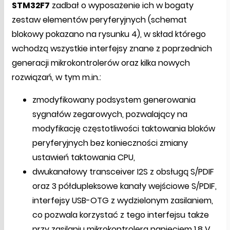
STM32F7
zadbał o wyposażenie ich w bogaty
zestaw elementów peryferyjnych (schemat
blokowy pokazano na rysunku 4), w skład którego
wchodzą wszystkie interfejsy znane z poprzednich
generacji mikrokontrolerów oraz kilka nowych
rozwiązań, w tym m.in.:
zmodyfikowany podsystem generowania
sygnałów zegarowych, pozwalający na
modyfikację częstotliwości taktowania bloków
peryferyjnych bez konieczności zmiany
ustawień taktowania CPU,
dwukanałowy transceiver I2S z obsługą S/PDIF
oraz 3 półdupleksowe kanały wejściowe S/PDIF,
interfejsy USB-OTG z wydzielonym zasilaniem,
co pozwala korzystać z tego interfejsu także
przy zasilaniu mikrokontrolera napięciem 1,8 V,