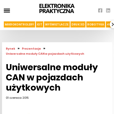
MIKROKONTROLERY
IOT
WYŚWIETLACZE
DRUK 3D
ROBOTYKA
4G I
»
»
Rynek
Prezentacje
Uniwersalne moduły CAN w pojazdach użytkowych
Uniwersalne moduły
CAN w pojazdach
użytkowych
01 czerwca 2015