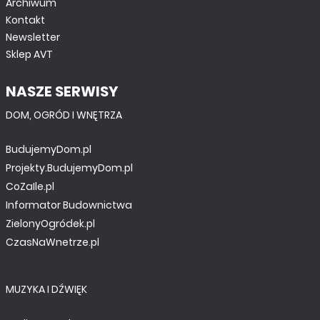
Archiwum
Kontakt
Newsletter
Sklep AVT
NASZE SERWISY
DOM, OGRÓD I WNĘTRZA
BudujemyDom.pl
Projekty.BudujemyDom.pl
CoZaIle.pl
Informator Budownictwa
ZielonyOgródek.pl
CzasNaWnetrze.pl
MUZYKA I DŹWIĘK