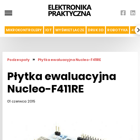
MIKROKONTROLERY
IOT
WYŚWIETLACZE
DRUK 3D
ROBOTYKA
4G I
»
Podzespoły
Płytka ewaluacyjna Nucleo-F411RE
Płytka ewaluacyjna
Nucleo-F411RE
01 czerwca 2015