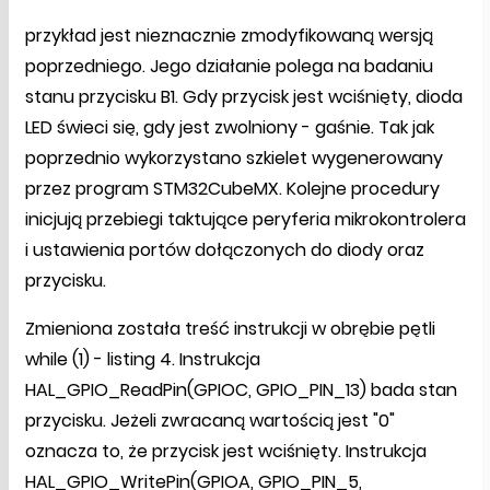
przykład jest nieznacznie zmodyfikowaną wersją
poprzedniego. Jego działanie polega na badaniu
stanu przycisku B1. Gdy przycisk jest wciśnięty, dioda
LED świeci się, gdy jest zwolniony - gaśnie. Tak jak
poprzednio wykorzystano szkielet wygenerowany
przez program STM32CubeMX. Kolejne procedury
inicjują przebiegi taktujące peryferia mikrokontrolera
i ustawienia portów dołączonych do diody oraz
przycisku.
Zmieniona została treść instrukcji w obrębie pętli
while (1) - listing 4. Instrukcja
HAL_GPIO_ReadPin(GPIOC, GPIO_PIN_13) bada stan
przycisku. Jeżeli zwracaną wartością jest "0"
oznacza to, że przycisk jest wciśnięty. Instrukcja
HAL_GPIO_WritePin(GPIOA, GPIO_PIN_5,