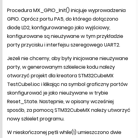
Procedura MX_GPIO_Init() inicjuje wyprowadzenia
GPIO. Oprócz portu PA5, do którego dołączono
diodę LD2, konfigurowanego jako wyjściowy,
konfigurowane są nieużywane w tym przykładzie
porty przycisku i interfejsu szeregowego UART2.
Jeżeli nie chcemy, aby były inicjowane nieużywane
porty, w generowanym szkielecie kodu należy
otworzyć projekt dla kreatora STM32CubeMX
TestCube1.ioc i klikając na symbol graficzny portów
skonfigurować je jako nieużywane w trybie
Reset_State. Następnie, w opisany wcześniej
sposób, za pomocą STM32CubeMX należy utworzyć
nowy szkielet programu.
W nieskończonej pętli while(1) umieszczono dwie