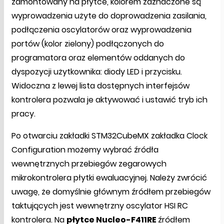
zamontowany na płytce, kolorem zaznaczone są
wyprowadzenia użyte do doprowadzenia zasilania,
podłączenia oscylatorów oraz wyprowadzenia
portów (kolor zielony) podłączonych do
programatora oraz elementów oddanych do
dyspozycji użytkownika: diody LED i przycisku.
Widoczna z lewej lista dostępnych interfejsów
kontrolera pozwala je aktywować i ustawić tryb ich
pracy.
Po otwarciu zakładki STM32CubeMX zakładka Clock
Configuration możemy wybrać źródła
wewnętrznych przebiegów zegarowych
mikrokontrolera płytki ewaluacyjnej. Należy zwrócić
uwagę, że domyślnie głównym źródłem przebiegów
taktujących jest wewnętrzny oscylator HSI RC
kontrolera. Na
płytce Nucleo-F411RE
źródłem