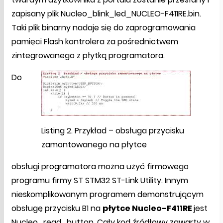
zapisany plik Nucleo_blink_led_NUCLEO-F411RE.bin.
Taki plik binarny nadaje się do zaprogramowania
pamięci Flash kontrolera za pośrednictwem
zintegrowanego z płytką programatora.
Do
Listing 2. Przykład – obsługa przycisku
zamontowanego na płytce
obsługi programatora można użyć firmowego
programu firmy ST STM32 ST-Link Utility. Innym
nieskomplikowanym programem demonstrującym
obsługę przycisku B1 na
płytce Nucleo-F411RE
jest
Nucleo_read_button. Cały kod źródłowy zawarty w