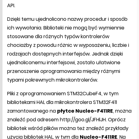
API.
Dzięki temu ujednolicono nazwy procedur i sposób
ich wywołania. Biblioteki nie mogą być wymiennie
stosowane dla różnych typów kontrolerów
chociażby z powodu różnic w wyposażeniu, liczbie i
rodzajach dostępnych interfejsów. Jednak dzięki
ujednoliconemu interfejsowi, zostało ułatwione
przenoszenie oprogramowania między różnymi
typami pokrewnych mikrokontrolerów.
Pliki z oprogramowaniem STM32CubeF4, w tym
bibliotekami HAL dla mikrokontrolera STM32F411
zamontowanego na
płytce Nucleo-F411RE
, można
znaleźć pod adresem http://goo.gl/JFHlJH. Oprócz
bibliotek wśród plików można też znaleźć przykłady
użycia bibliotek HAL, w tym dla
Nucleo-F411RE
. Na