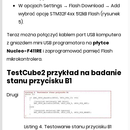
W opcjach Settings → Flash Download → Add
wybrać opcję STM32F4xx 512kB Flash (rysunek
5).
Teraz można połączyć kablem port USB komputera
z gniazdem mini USB programatora na
płytce
Nucleo-F411RE
i zaprogramować pamięć Flash
mikrokontrolera.
TestCube2 przykład na badanie
stanu przycisku B1
Drugi
Listing 4. Testowanie stanu przycisku B1