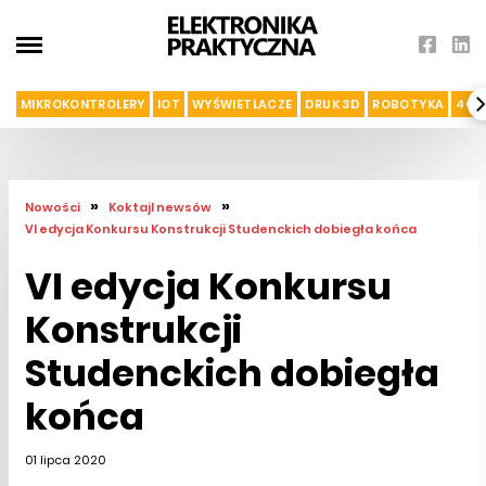
MIKROKONTROLERY
IOT
WYŚWIETLACZE
DRUK 3D
ROBOTYKA
4G I
»
»
Nowości
Koktajl newsów
VI edycja Konkursu Konstrukcji Studenckich dobiegła końca
VI edycja Konkursu
Konstrukcji
Studenckich dobiegła
końca
01 lipca 2020