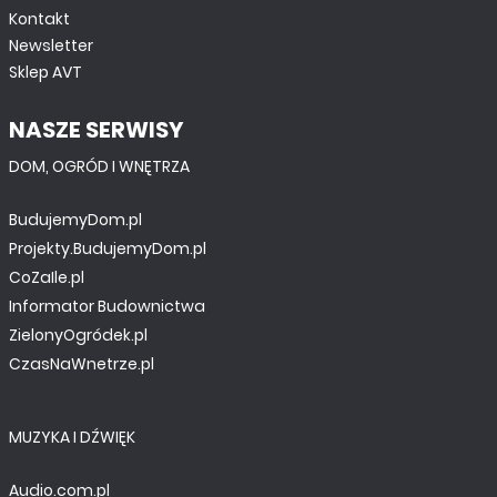
Kontakt
Newsletter
Sklep AVT
NASZE SERWISY
DOM, OGRÓD I WNĘTRZA
BudujemyDom.pl
Projekty.BudujemyDom.pl
CoZaIle.pl
Informator Budownictwa
ZielonyOgródek.pl
CzasNaWnetrze.pl
MUZYKA I DŹWIĘK
Audio.com.pl