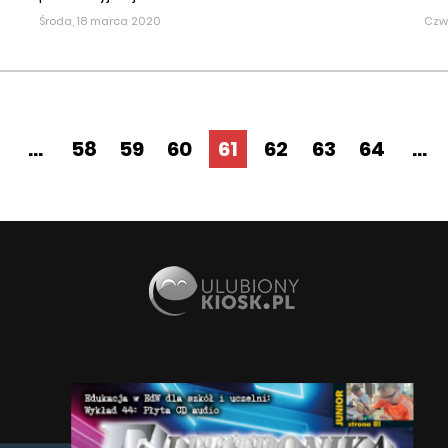
Środa, 18 marca 2020
Czw
...
58
59
60
61
62
63
64
...