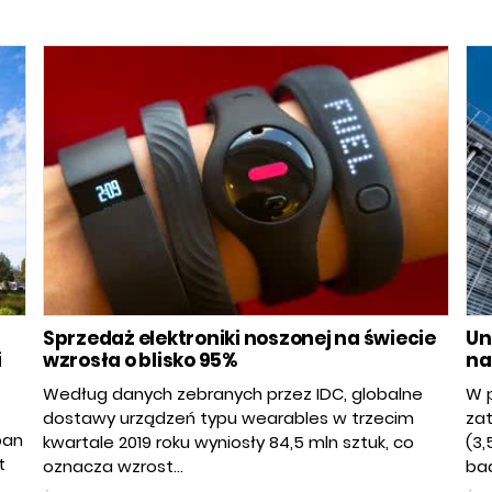
Sprzedaż elektroniki noszonej na świecie
Un
i
wzrosła o blisko 95%
na
Według danych zebranych przez IDC, globalne
W p
dostawy urządzeń typu wearables w trzecim
zat
pan
kwartale 2019 roku wyniosły 84,5 mln sztuk, co
(3,
t
oznacza wzrost...
bad