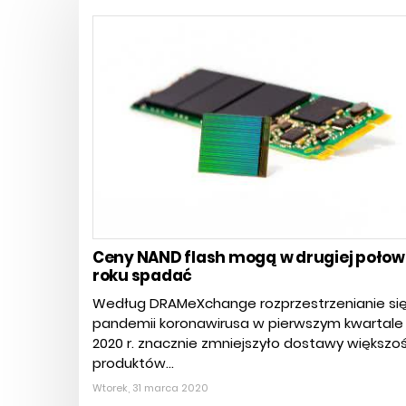
Ceny NAND flash mogą w drugiej połow
roku spadać
Według DRAMeXchange rozprzestrzenianie si
pandemii koronawirusa w pierwszym kwartale
2020 r. znacznie zmniejszyło dostawy większoś
produktów...
Wtorek, 31 marca 2020