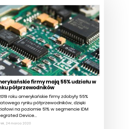
erykańskie firmy mają 55% udziału w
nku półprzewodników
019 roku amerykańskie firmy zdobyły 55%
iatowego rynku półprzewodników, dzięki
ziałowi na poziomie 51% w segmencie IDM
tegrated Device...
rek, 24 marca 2020