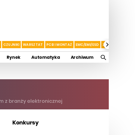
CZUJNIKI
WARSZTAT
PCB I MONTAŻ
EMC/EMI/ESD
ZASILANIE I AKU
Rynek
Automatyka
Archiwum
 z branży elektronicznej
Konkursy