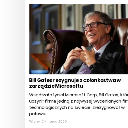
Bill Gates rezygnuje z członkostwa w
zarządzie Microsoftu
Współzałożyciel Microsoft Corp, Bill Gates, któ
uczynił firmę jedną z najwyżej wycenianych fi
technologicznych na świecie, zrezygnował w
połowie...
Wtorek, 24 marca 2020