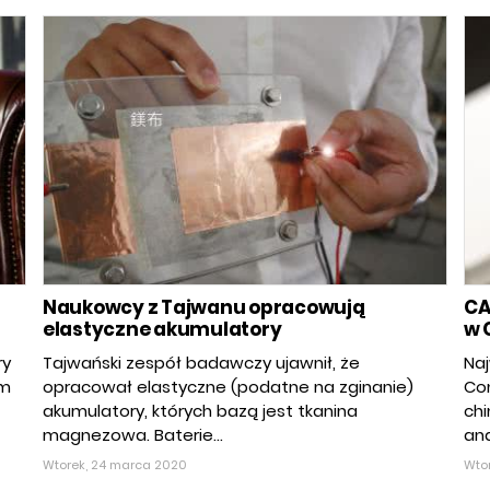
Naukowcy z Tajwanu opracowują
CA
elastyczne akumulatory
w 
ry
Tajwański zespół badawczy ujawnił, że
Naj
rm
opracował elastyczne (podatne na zginanie)
Co
akumulatory, których bazą jest tkanina
chi
magnezowa. Baterie...
and
Wtorek, 24 marca 2020
Wto