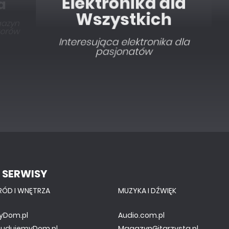
Elektronika dla
Wszystkich
Interesująca elektronika dla
pasjonatów
 SERWISY
RÓD I WNĘTRZA
MUZYKA I DŹWIĘK
yDom.pl
Audio.com.pl
.BudujemyDom.pl
MagazynGitarzysta.pl