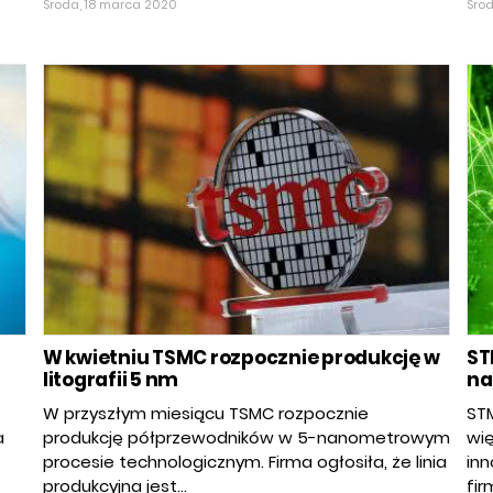
Środa, 18 marca 2020
Śro
W kwietniu TSMC rozpocznie produkcję w
ST
litografii 5 nm
na
W przyszłym miesiącu TSMC rozpocznie
ST
a
produkcję półprzewodników w 5-nanometrowym
wię
procesie technologicznym. Firma ogłosiła, że linia
in
produkcyjna jest...
fir