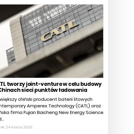
TL tworzy joint-venture w celu budowy
Chinach sieci punktów ładowania
większy chiński producent baterii litowych
ntemporary Amperex Technology (CATL) oraz
ńska firma Fujian Baicheng New Energy Science
...
rek, 24 marca 2020