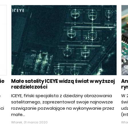
ie
Małe satelity ICEYE widzą świat w wyższej
Am
rozdzielczości
ry
ę
ICEYE, fiński specjalista z dziedziny obrazowania
W 2
satelitarnego, zaprezentował swoje najnowsze
św
ci
rozwiązanie pozwalające na wykonywanie przez
ud
małe...
(In
Wtorek, 31 marca 2020
Wto