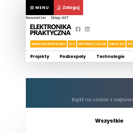
Zaloguj
MENU
Newsletter
Sklep AVT
MIKROKONTROLERY
IOT
WYŚWIETLACZE
DRUK 3D
RO
Projekty
Podzespoły
Technologie
Bądź na czasie z najnow
Wszystkie