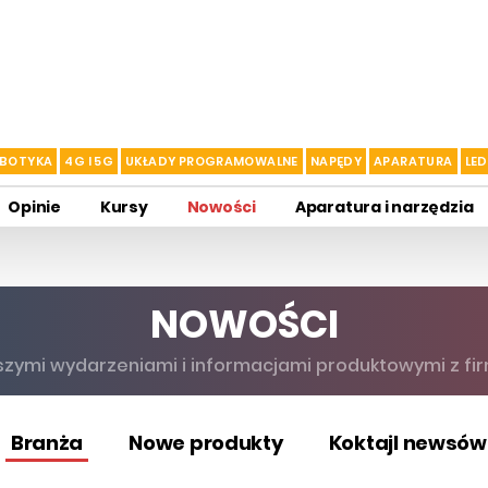
BOTYKA
4G I 5G
UKŁADY PROGRAMOWALNE
NAPĘDY
APARATURA
LED
Opinie
Kursy
Nowości
Aparatura i narzędzia
NOWOŚCI
szymi wydarzeniami i informacjami produktowymi z firm
Branża
Nowe produkty
Koktajl newsów