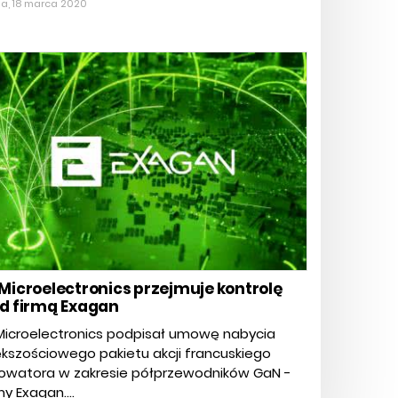
da, 18 marca 2020
Microelectronics przejmuje kontrolę
d firmą Exagan
Microelectronics podpisał umowę nabycia
kszościowego pakietu akcji francuskiego
nowatora w zakresie półprzewodników GaN -
my Exagan....