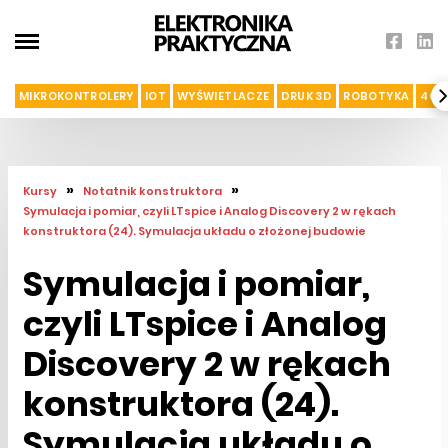
MIKROKONTROLERY
IOT
WYŚWIETLACZE
DRUK 3D
ROBOTYKA
4G I
»
»
Kursy
Notatnik konstruktora
Symulacja i pomiar, czyli LTspice i Analog Discovery 2 w rękach
konstruktora (24). Symulacja układu o złożonej budowie
Symulacja i pomiar,
czyli LTspice i Analog
Discovery 2 w rękach
konstruktora (24).
Symulacja układu o