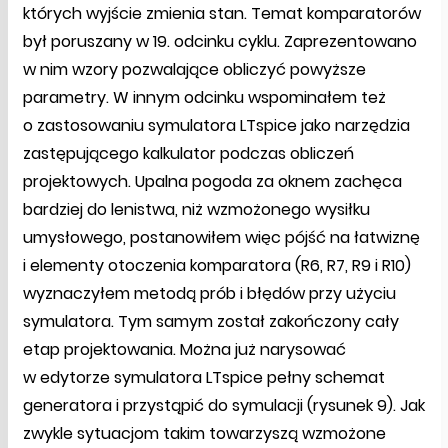
których wyjście zmienia stan. Temat komparatorów
był poruszany w 19. odcinku cyklu. Zaprezentowano
w nim wzory pozwalające obliczyć powyższe
parametry. W innym odcinku wspominałem też
o zastosowaniu symulatora LTspice jako narzędzia
zastępującego kalkulator podczas obliczeń
projektowych. Upalna pogoda za oknem zachęca
bardziej do lenistwa, niż wzmożonego wysiłku
umysłowego, postanowiłem więc pójść na łatwiznę
i elementy otoczenia komparatora (R6, R7, R9 i R10)
wyznaczyłem metodą prób i błędów przy użyciu
symulatora. Tym samym został zakończony cały
etap projektowania. Można już narysować
w edytorze symulatora LTspice pełny schemat
generatora i przystąpić do symulacji (rysunek 9). Jak
zwykle sytuacjom takim towarzyszą wzmożone