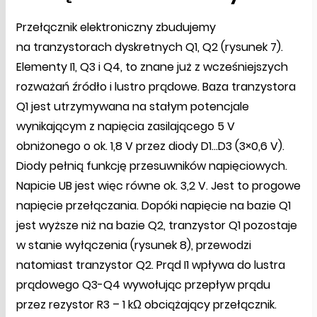
Przełącznik elektroniczny zbudujemy
na tranzystorach dyskretnych Q1, Q2 (rysunek 7).
Elementy I1, Q3 i Q4, to znane już z wcześniejszych
rozważań źródło i lustro prądowe. Baza tranzystora
Q1 jest utrzymywana na stałym potencjale
wynikającym z napięcia zasilającego 5 V
obniżonego o ok. 1,8 V przez diody D1...D3 (3×0,6 V).
Diody pełnią funkcję przesuwników napięciowych.
Napicie UB jest więc równe ok. 3,2 V. Jest to progowe
napięcie przełączania. Dopóki napięcie na bazie Q1
jest wyższe niż na bazie Q2, tranzystor Q1 pozostaje
w stanie wyłączenia (rysunek 8), przewodzi
natomiast tranzystor Q2. Prąd I1 wpływa do lustra
prądowego Q3-Q4 wywołując przepływ prądu
przez rezystor R3 – 1 kΩ obciążający przełącznik.