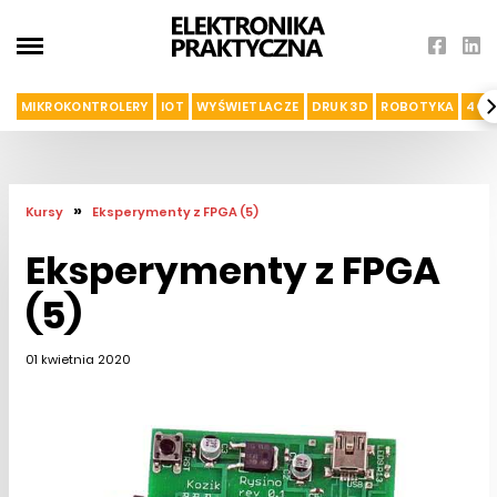
MIKROKONTROLERY
IOT
WYŚWIETLACZE
DRUK 3D
ROBOTYKA
4G I
»
Kursy
Eksperymenty z FPGA (5)
Eksperymenty z FPGA
(5)
01 kwietnia 2020