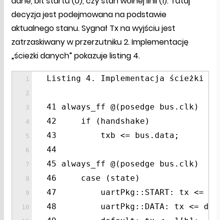
dane, bit startu (0), czy stan wolnej linii (1). Tutaj
decyzja jest podejmowana na podstawie
aktualnego stanu. Sygnał Tx na wyjściu jest
zatrzaskiwany w przerzutniku 2. Implementację
„ścieżki danych” pokazuje listing 4.
Listing 4. Implementacja ścieżki da
41 always_ff @(posedge bus.clk)
42 if (handshake)
43 txb <= bus.data;
44
45 always_ff @(posedge bus.clk)
46 case (state)
47 uartPkg::START: tx <= 1’
48 uartPkg::DATA: tx <= data_c