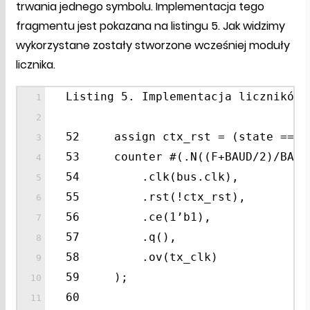
trwania jednego symbolu. Implementacja tego
fragmentu jest pokazana na listingu 5. Jak widzimy
wykorzystane zostały stworzone wcześniej moduły
licznika.
Listing 5. Implementacja liczników 
52 assign ctx_rst = (state == ua
53 counter #(.N((F+BAUD/2)/BAUD)
54 .clk(bus.clk),
55 .rst(!ctx_rst),
56 .ce(1’b1),
57 .q(),
58 .ov(tx_clk)
59 );
60