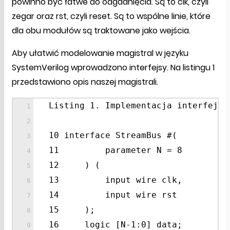
powinno być łatwe do odgadnięcia. Są to clk, czyli
zegar oraz rst, czyli reset. Są to wspólne linie, które
dla obu modułów są traktowane jako wejścia.
Aby ułatwić modelowanie magistral w języku
SystemVerilog wprowadzono interfejsy. Na listingu 1
przedstawiono opis naszej magistrali.
Listing 1. Implementacja interfejsu
10 interface StreamBus #(
11 parameter N = 8
12 ) (
13 input wire clk,
14 input wire rst
15 );
16 logic [N-1:0] data;