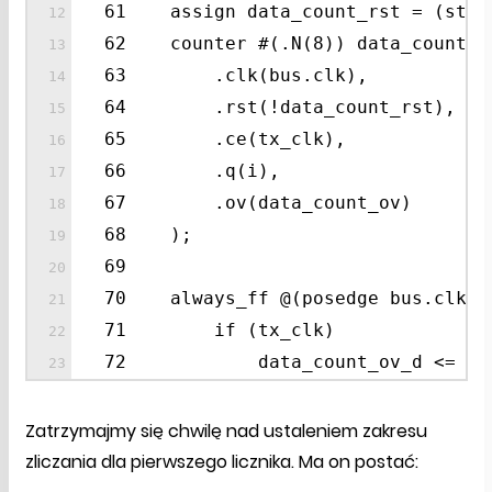
61 assign data_count_rst = (state
62 counter #(.N(8)) data_count (
63 .clk(bus.clk),
64 .rst(!data_count_rst),
65 .ce(tx_clk),
66 .q(i),
67 .ov(data_count_ov)
68 );
69
70 always_ff @(posedge bus.clk)
71 if (tx_clk)
72 data_count_ov_d <= data_
Zatrzymajmy się chwilę nad ustaleniem zakresu
zliczania dla pierwszego licznika. Ma on postać: