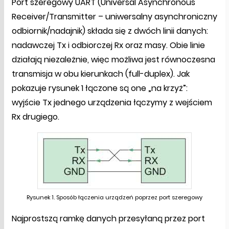
Port szeregowy UART (Universal Asynchronous
Receiver/Transmitter – uniwersalny asynchroniczny
odbiornik/nadajnik) składa się z dwóch linii danych:
nadawczej Tx i odbiorczej Rx oraz masy. Obie linie
działają niezależnie, więc możliwa jest równoczesna
transmisja w obu kierunkach (full-duplex). Jak
pokazuje rysunek 1 łączone są one „na krzyż”:
wyjście Tx jednego urządzenia łączymy z wejściem
Rx drugiego.
Rysunek 1. Sposób łączenia urządzeń poprzez port szeregowy
Najprostszą ramkę danych przesyłaną przez port