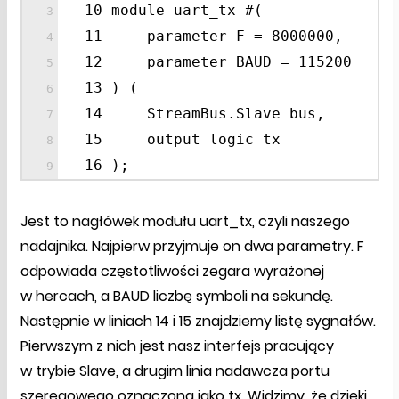
10 module uart_tx #(
11 parameter F = 8000000,
12 parameter BAUD = 115200
13 ) (
14 StreamBus.Slave bus,
15 output logic tx
16 );
Jest to nagłówek modułu uart_tx, czyli naszego
nadajnika. Najpierw przyjmuje on dwa parametry. F
odpowiada częstotliwości zegara wyrażonej
w hercach, a BAUD liczbę symboli na sekundę.
Następnie w liniach 14 i 15 znajdziemy listę sygnałów.
Pierwszym z nich jest nasz interfejs pracujący
w trybie Slave, a drugim linia nadawcza portu
szeregowego oznaczona jako tx. Widzimy, że dzięki