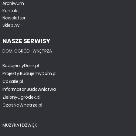
Archiwum
Kontakt
Newsletter
Sklep AVT
NASZE SERWISY
DOM, OGRÓD I WNĘTRZA
BudujemyDom.pl
Projekty.BudujemyDom.pl
CoZaIle.pl
Informator Budownictwa
ZielonyOgródek.pl
CzasNaWnetrze.pl
MUZYKA I DŹWIĘK