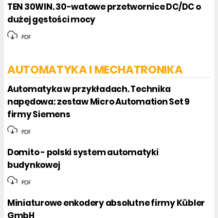
TEN 30WIN. 30-watowe przetwornice DC/DC o
dużej gęstości mocy
PDF
AUTOMATYKA I MECHATRONIKA
Automatyka w przykładach. Technika
napędowa: zestaw Micro Automation Set 9
firmy Siemens
PDF
Domito - polski system automatyki
budynkowej
PDF
Miniaturowe enkodery absolutne firmy Kübler
GmbH