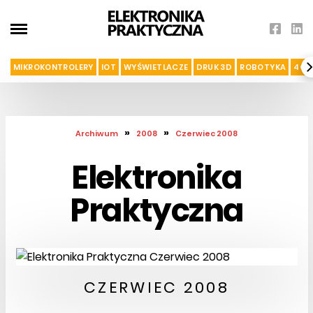
MIKROKONTROLERY
IOT
WYŚWIETLACZE
DRUK 3D
ROBOTYKA
4G I
»
»
Archiwum
2008
Czerwiec 2008
Elektronika
Praktyczna
CZERWIEC 2008