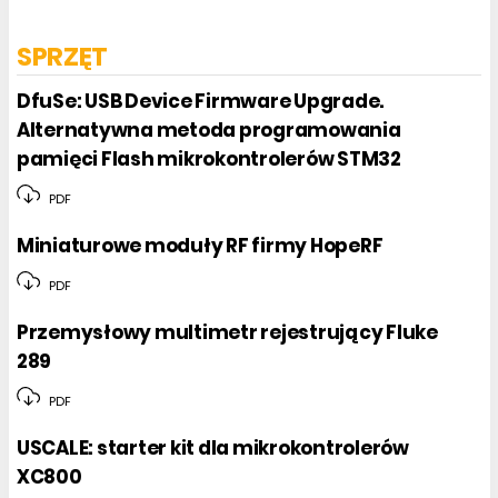
SPRZĘT
DfuSe: USB Device Firmware Upgrade.
Alternatywna metoda programowania
pamięci Flash mikrokontrolerów STM32
PDF
Miniaturowe moduły RF firmy HopeRF
PDF
Przemysłowy multimetr rejestrujący Fluke
289
PDF
USCALE: starter kit dla mikrokontrolerów
XC800