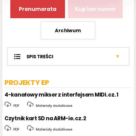
Prenumerata
Kup ten numer
Archiwum
SPIS TREŚCI
Projekty EP
Miniprojekty
PROJEKTY EP
Projekty czytelników
Prezentacje
4-kanałowy mikser z interfejsem MIDI. cz. 1
Kursy
PDF
Materiały dodatkowe
Sprzęt
Podzespoły
Czytnik kart SD na ARM-ie. cz. 2
Automatyka i Mechatronika
PDF
Materiały dodatkowe
Analog Center