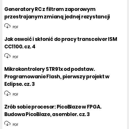
Generatory RC z filtrem zaporowym
przestrajanym zmianą jednej rezystancji
PDF
Jak oswoić i skłonić do pracy transceiver ISM
CC1100. cz. 4
PDF
Mikrokontrolery STR91x od podstaw.
Programowanie Flash, pierwszy projekt w
Eclipse. cz. 3
PDF
Zrób sobie procesor: PicoBlaze w FPGA.
Budowa PicoBlaze, asembler. cz. 3
PDF