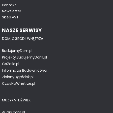
Kontakt
Newsletter
Sklep AVT
NASZE SERWISY
DOM, OGRÓD I WNĘTRZA
BudujemyDom.pl
Projekty.BudujemyDom.pl
CoZaIle.pl
Informator Budownictwa
ZielonyOgródek.pl
CzasNaWnetrze.pl
MUZYKA I DŹWIĘK
Audio.com.pl