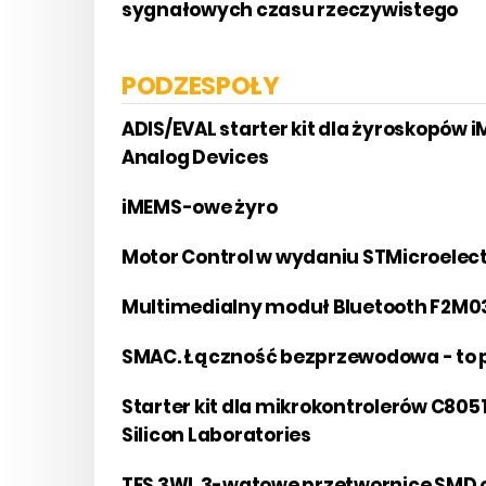
sygnałowych czasu rzeczywistego
PODZESPOŁY
ADIS/EVAL starter kit dla żyroskopów 
Analog Devices
iMEMS-owe żyro
Motor Control w wydaniu STMicroelec
Multimedialny moduł Bluetooth F2M
SMAC. Łączność bezprzewodowa - to 
Starter kit dla mikrokontrolerów C805
Silicon Laboratories
TES 3WI. 3-watowe przetwornice SMD 