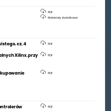
PDF
Materiały dodatkowe
stego. cz. 4
PDF
ych Xilinx. przy
PDF
i kupowanie
PDF
ontrolerów
PDF