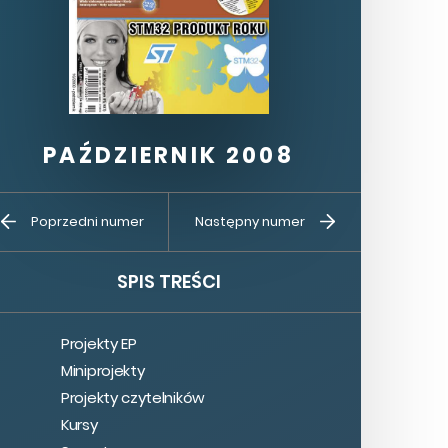
PAŹDZIERNIK 2008
Kup ten
Prenumerata
Poprzedni numer
Następny numer
numer
SPIS TREŚCI
Projekty EP
Miniprojekty
Projekty czytelników
Kursy