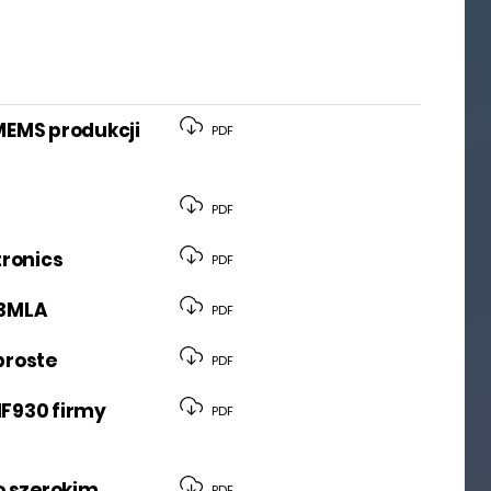
iMEMS produkcji
PDF
PDF
tronics
PDF
03MLA
PDF
proste
PDF
1F930 firmy
PDF
o szerokim
PDF