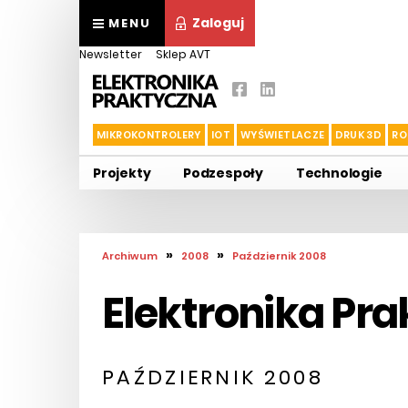
Zaloguj
MENU
Newsletter
Sklep AVT
MIKROKONTROLERY
IOT
WYŚWIETLACZE
DRUK 3D
RO
Projekty
Podzespoły
Technologie
»
»
Archiwum
2008
Październik 2008
Elektronika Pr
PAŹDZIERNIK 2008