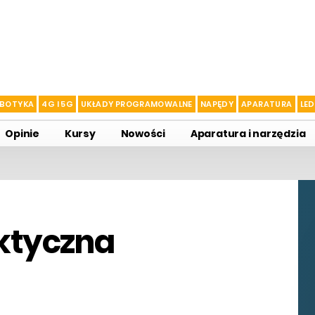
BOTYKA
4G I 5G
UKŁADY PROGRAMOWALNE
NAPĘDY
APARATURA
LED
Opinie
Kursy
Nowości
Aparatura i narzędzia
aktyczna