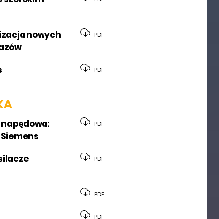
lizacja nowych
PDF
razów
s
PDF
KA
a napędowa:
PDF
y Siemens
silacze
PDF
PDF
PDF