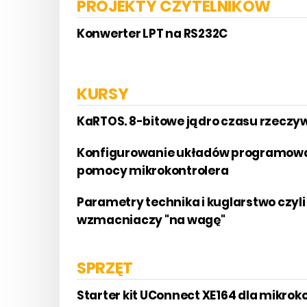
PROJEKTY CZYTELNIKÓW
Konwerter LPT na RS232C
KURSY
KaRTOS. 8-bitowe jądro czasu rzeczywi
Konfigurowanie układów programowaln
pomocy mikrokontrolera
Parametry technika i kuglarstwo czyl
wzmacniaczy "na wagę"
SPRZĘT
Starter kit UConnect XE164 dla mikrok