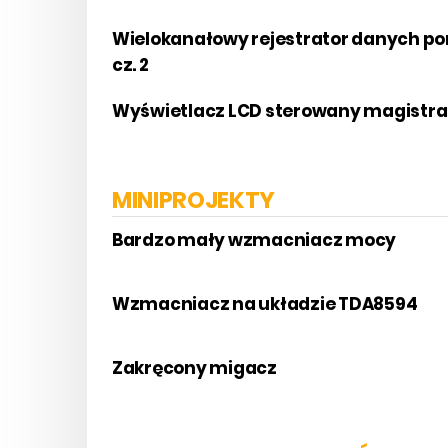
Wielokanałowy rejestrator danych p
cz. 2
Wyświetlacz LCD sterowany magistral
MINIPROJEKTY
Bardzo mały wzmacniacz mocy
Wzmacniacz na układzie TDA8594
Zakręcony migacz