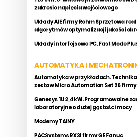
zakresie napięcia wejściowego
Układy AIE firmy Rohm Sprzętowa rea
algorytmów optymalizacji jakości ob
Układy interfejsowe I²C. Fast Mode Plu
AUTOMATYKA I MECHATRONI
Automatyka w przykładach. Technik
zestaw Micro Automation Set 26 firm
Genesys 1U 2,4 kW. Programowalne za
laboratoryjne o dużej gęstości mocy
Modemy TAINY
PACSystems RX3i firmy GE Fanuc