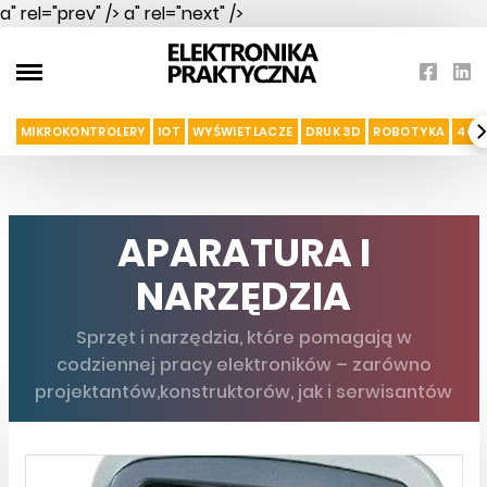
a" rel="prev" />
a" rel="next" />
MIKROKONTROLERY
IOT
WYŚWIETLACZE
DRUK 3D
ROBOTYKA
4G I
APARATURA I
NARZĘDZIA
Sprzęt i narzędzia, które pomagają w
codziennej pracy elektroników – zarówno
projektantów,konstruktorów, jak i serwisantów