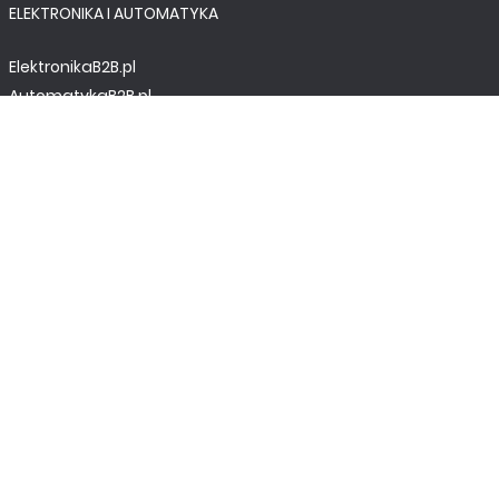
ELEKTRONIKA I AUTOMATYKA
ElektronikaB2B.pl
AutomatykaB2B.pl
Elektronika Praktyczna
Elportal.pl
Świat Radio
FOTOGRAFIA, EDUKACJA I HI-TECH
Fotopolis.pl
ZDROWIE I RODZINA
KtoCieWyleczy.pl