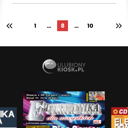
1
...
8
...
10