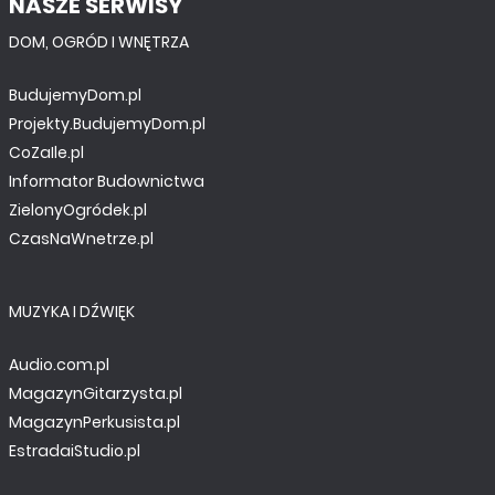
NASZE SERWISY
DOM, OGRÓD I WNĘTRZA
BudujemyDom.pl
Projekty.BudujemyDom.pl
CoZaIle.pl
Informator Budownictwa
ZielonyOgródek.pl
CzasNaWnetrze.pl
MUZYKA I DŹWIĘK
Audio.com.pl
MagazynGitarzysta.pl
MagazynPerkusista.pl
EstradaiStudio.pl