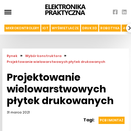
MIKROKONTROLERY
IOT
WYŚWIETLACZE
DRUK 3D
ROBOTYKA
4G I
»
»
Rynek
Wybór konstruktora
Projektowanie wielowarstwowych płytek drukowanych
Projektowanie
wielowarstwowych
płytek drukowanych
31 marca 2021
Tagi:
PCB I MONTAŻ