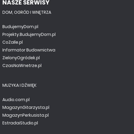
NASZE SERWISY
DOM, OGRÓD I WNĘTRZA
BudujemyDom.pl
Projekty.BudujemyDom.pl
CoZaIle.pl
Informator Budownictwa
ZielonyOgródek.pl
CzasNaWnetrze.pl
MUZYKA I DŹWIĘK
Audio.com.pl
MagazynGitarzysta.pl
MagazynPerkusista.pl
EstradaiStudio.pl