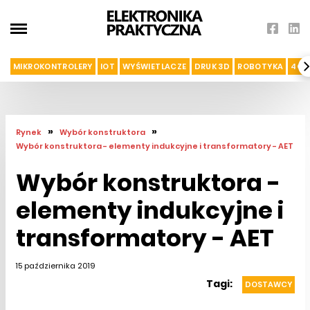
MIKROKONTROLERY
IOT
WYŚWIETLACZE
DRUK 3D
ROBOTYKA
4G I
»
»
Rynek
Wybór konstruktora
Wybór konstruktora - elementy indukcyjne i transformatory - AET
Wybór konstruktora -
elementy indukcyjne i
transformatory - AET
15 października 2019
Tagi:
DOSTAWCY