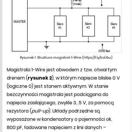
Rysunek 1. Struktura magistrali 1-Wire (https://t.ly/koUbu)
Magistrala 1-Wire jest obwodem z tzw. otwartym
drenem (
rysunek 2
), w którym napięcie bliskie 0 V
(logiczne 0) jest stanem aktywnym. W stanie
bezczynności magistrala jest podciągana do
napięcia zasilającego, zwykle 3…5 V, za pomocą
rezystora (
pull-up
). Układy podrzędne są
wyposażone w kondensatory o pojemności ok.
800 pF, ładowane napięciem z linii danych –