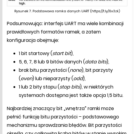
Rysunek 7. Podstawowa ramka danych UART (https://t.ly/6x3zk)
Podsumowując: interfejs UART ma wiele kombinacji
prawidłowych formatów ramek, a zatem
konfiguracja obejmuje:
1 bit startowy (
start bit
),
5, 6, 7, 8 lub 9 bitów danych (
data bits
),
brak bitu parzystości (
none
), bit parzysty
(
even
) lub nieparzysty (
odd
),
1 lub 2 bity stopu (
stop bits
), w niektórych
systemach dostępna jest także opcja 1,5 bitu.
Najbardziej znaczący bit „wnętrza” ramki może
pełnić funkcję bitu parzystości – podstawowego
mechanizmu sprawdzania błędów. Bit parzystości
określa, czy całkowita liczba bitów w stanie wysokim