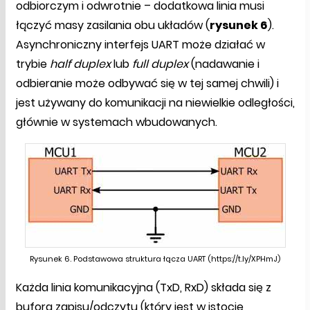
odbiorczym i odwrotnie – dodatkowa linia musi
łączyć masy zasilania obu układów (
rysunek 6
).
Asynchroniczny interfejs UART może działać w
trybie
half duplex
lub
full duplex
(nadawanie i
odbieranie może odbywać się w tej samej chwili) i
jest używany do komunikacji na niewielkie odległości,
głównie w systemach wbudowanych.
Rysunek 6. Podstawowa struktura łącza UART (https://t.ly/XPHmJ)
Każda linia komunikacyjna (TxD, RxD) składa się z
bufora zapisu/odczytu (który jest w istocie