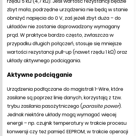
rzędu 5 kΩ (4,7 kΩ). Jeśli wartość rezystancji będzie
zbyt mała, podrzędne urządzenia nie będą w stanie
obniżyć napięcia do 0 V, zaś jeżeli zbyt duża – do
układów nie zostanie doprowadzony wymagany
prąd. W praktyce bardzo często, zwłaszcza w
przypadku długich połączeń, stosuje się mniejsze
wartości rezystancji pull-up (nawet rzędu 1 kΩ) oraz
układy aktywnego podciągania.
Aktywne podciąganie
Urządzenia podłączane do magistrali 1-Wire, które
zasilane są poprzez linię danych, korzystają z tzw.
trybu zasilania pasożytniczego (
parasite power
).
Jednak niektóre układy mogą wymagać więcej
energii – np. czujnik temperatury w trakcie procesu
konwersji czy też pamięć EEPROM, w trakcie operacji