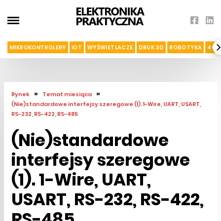
MIKROKONTROLERY
IOT
WYŚWIETLACZE
DRUK 3D
ROBOTYKA
4G I
»
»
Rynek
Temat miesiąca
(Nie)standardowe interfejsy szeregowe (1). 1-Wire, UART, USART,
RS-232, RS-422, RS-485
(Nie)standardowe
interfejsy szeregowe
(1). 1-Wire, UART,
USART, RS-232, RS-422,
RS-485