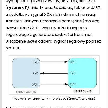
wymagane są trzy przewody/piny: TxD, RxD i XCK
(
rysunek 11
). Linie Tx oraz Rx działają tak jak w UART,
a dodatkowy sygnał XCX służy do synchronizacji
transferu danych. Urządzenie nadrzędne (
master
)
używa pinu XCK do wyprowadzania sygnału
zegarowego z generatora szybkości transmisji.
Urządzenie
slave
odbiera sygnał zegarowy poprzez
pin XCK.
Rysunek 11. Synchroniczny interfejs USART (https://t.ly/TCWNH)