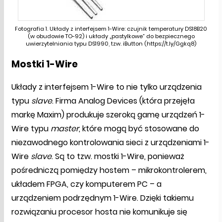
Fotografia 1. Układy z interfejsem 1-Wire: czujnik temperatury DS18B20
(w obudowie TO-92) i układy „pastylkowe” do bezpiecznego
uwierzytelniania typu DS1990, tzw. iButton (https://t.ly/Ggkq8)
Mostki 1-Wire
Układy z interfejsem 1-Wire to nie tylko urządzenia
typu
slave
. Firma Analog Devices (która przejęła
markę Maxim) produkuje szeroką gamę urządzeń 1-
Wire typu
master
, które mogą być stosowane do
niezawodnego kontrolowania sieci z urządzeniami 1-
Wire
slave
. Są to tzw. mostki 1-Wire, ponieważ
pośredniczą pomiędzy hostem – mikrokontrolerem,
układem FPGA, czy komputerem PC – a
urządzeniem podrzędnym 1-Wire. Dzięki takiemu
rozwiązaniu procesor hosta nie komunikuje się