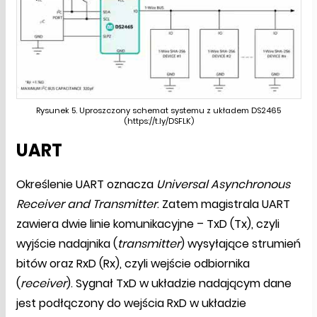
Rysunek 5. Uproszczony schemat systemu z układem DS2465
(https://t.ly/DSFLK)
UART
Określenie UART oznacza
Universal Asynchronous
Receiver and Transmitter
. Zatem magistrala UART
zawiera dwie linie komunikacyjne – TxD (Tx), czyli
wyjście nadajnika (
transmitter
) wysyłające strumień
bitów oraz RxD (Rx), czyli wejście odbiornika
(
receiver
). Sygnał TxD w układzie nadającym dane
jest podłączony do wejścia RxD w układzie