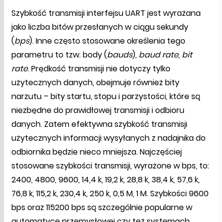
Szybkość transmisji interfejsu UART jest wyrażana
jako liczba bitów przesłanych w ciągu sekundy
(
bps
). Inne często stosowane określenia tego
parametru to tzw. body (
bauds
),
baud rate
,
bit
rate
. Prędkość transmisji nie dotyczy tylko
użytecznych danych, obejmuje również bity
narzutu – bity startu, stopu i parzystości, które są
niezbędne do prawidłowej transmisji i odbioru
danych. Zatem efektywna szybkość transmisji
użytecznych informacji wysyłanych z nadajnika do
odbiornika będzie nieco mniejsza. Najczęściej
stosowane szybkości transmisji, wyrażone w bps, to:
2400, 4800, 9600, 14,4 k, 19,2 k, 28,8 k, 38,4 k, 57,6 k,
76,8 k, 115,2 k, 230,4 k, 250 k, 0,5 M, 1 M. Szybkości 9600
bps oraz 115200 bps są szczególnie popularne w
automatyce przemysłowej czy też systemach