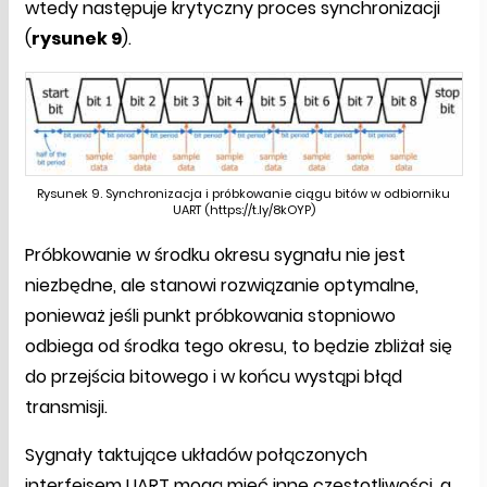
wtedy następuje krytyczny proces synchronizacji
(
rysunek 9
).
Rysunek 9. Synchronizacja i próbkowanie ciągu bitów w odbiorniku
UART (https://t.ly/8kOYP)
Próbkowanie w środku okresu sygnału nie jest
niezbędne, ale stanowi rozwiązanie optymalne,
ponieważ jeśli punkt próbkowania stopniowo
odbiega od środka tego okresu, to będzie zbliżał się
do przejścia bitowego i w końcu wystąpi błąd
transmisji.
Sygnały taktujące układów połączonych
interfejsem UART mogą mieć inne częstotliwości, a