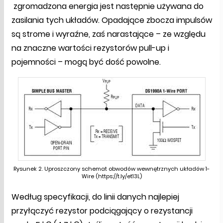
zgromadzona energia jest następnie używana do
zasilania tych układów. Opadające zbocza impulsów
są strome i wyraźne, zaś narastające – ze względu
na znaczne wartości rezystorów pull-up i
pojemności – mogą być dość powolne.
Rysunek 2. Uproszczony schemat obwodów wewnętrznych układów 1-
Wire (https://t.ly/et13L)
Według specyfikacji, do linii danych najlepiej
przyłączyć rezystor podciągający o rezystancji