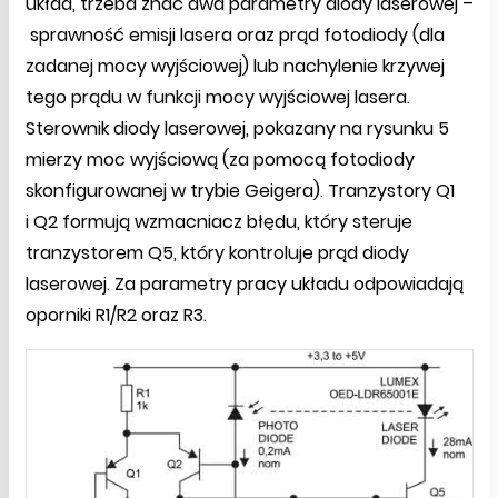
układ, trzeba znać dwa parametry diody laserowej –
sprawność emisji lasera oraz prąd fotodiody (dla
zadanej mocy wyjściowej) lub nachylenie krzywej
tego prądu w funkcji mocy wyjściowej lasera.
Sterownik diody laserowej, pokazany na rysunku 5
mierzy moc wyjściową (za pomocą fotodiody
skonfigurowanej w trybie Geigera). Tranzystory Q1
i Q2 formują wzmacniacz błędu, który steruje
tranzystorem Q5, który kontroluje prąd diody
laserowej. Za parametry pracy układu odpowiadają
oporniki R1/R2 oraz R3.