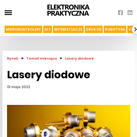
MIKROKONTROLERY
IOT
WYŚWIETLACZE
DRUK 3D
ROBOTYKA
4G I
»
»
Rynek
Temat miesiąca
Lasery diodowe
Lasery diodowe
01 maja 2022