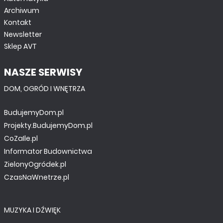
Archiwum
Kontakt
Newsletter
Sklep AVT
NASZE SERWISY
DOM, OGRÓD I WNĘTRZA
BudujemyDom.pl
Projekty.BudujemyDom.pl
CoZaIle.pl
Informator Budownictwa
ZielonyOgródek.pl
CzasNaWnetrze.pl
MUZYKA I DŹWIĘK