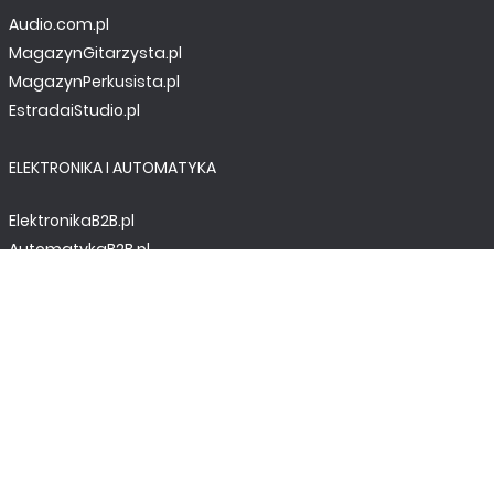
Audio.com.pl
MagazynGitarzysta.pl
MagazynPerkusista.pl
EstradaiStudio.pl
ELEKTRONIKA I AUTOMATYKA
ElektronikaB2B.pl
AutomatykaB2B.pl
Elektronika Praktyczna
Elportal.pl
Świat Radio
FOTOGRAFIA, EDUKACJA I HI-TECH
Fotopolis.pl