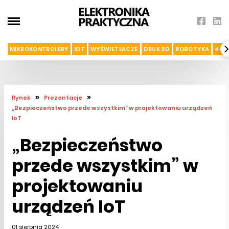
MIKROKONTROLERY
IOT
WYŚWIETLACZE
DRUK 3D
ROBOTYKA
4G I
»
»
Rynek
Prezentacje
„Bezpieczeństwo przede wszystkim” w projektowaniu urządzeń
IoT
„Bezpieczeństwo
przede wszystkim” w
projektowaniu
urządzeń IoT
01 sierpnia 2024