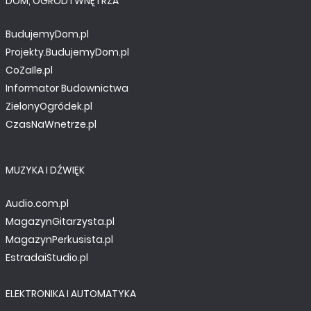
DOM, OGRÓD I WNĘTRZA
BudujemyDom.pl
Projekty.BudujemyDom.pl
CoZaIle.pl
Informator Budownictwa
ZielonyOgródek.pl
CzasNaWnetrze.pl
MUZYKA I DŹWIĘK
Audio.com.pl
MagazynGitarzysta.pl
MagazynPerkusista.pl
EstradaiStudio.pl
ELEKTRONIKA I AUTOMATYKA