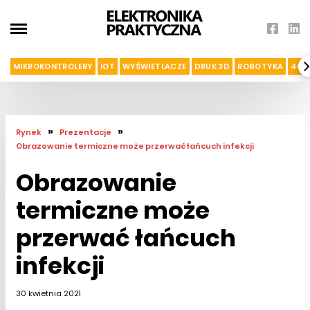
MIKROKONTROLERY
IOT
WYŚWIETLACZE
DRUK 3D
ROBOTYKA
4G I
»
»
Rynek
Prezentacje
Obrazowanie termiczne może przerwać łańcuch infekcji
Obrazowanie
termiczne może
przerwać łańcuch
infekcji
30 kwietnia 2021