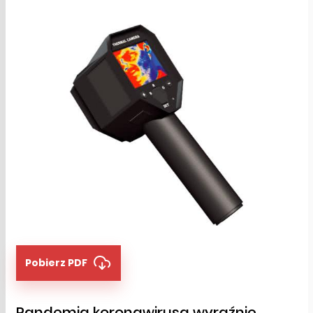
Pobierz PDF
Pandemia koronawirusa wyraźnie