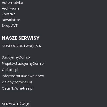
Automatyka
Archiwum
Kontakt
Newsletter
Sklep AVT
NASZE SERWISY
DOM, OGRÓD I WNĘTRZA
BudujemyDom.pl
Projekty.BudujemyDom.pl
CoZaIle.pl
Informator Budownictwa
ZielonyOgródek.pl
CzasNaWnetrze.pl
MUZYKA I DŹWIĘK