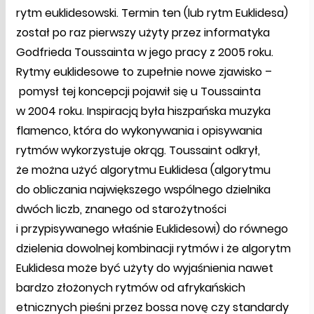
rytm euklidesowski. Termin ten (lub rytm Euklidesa)
został po raz pierwszy użyty przez informatyka
Godfrieda Toussainta w jego pracy z 2005 roku.
Rytmy euklidesowe to zupełnie nowe zjawisko –
pomysł tej koncepcji pojawił się u Toussainta
w 2004 roku. Inspiracją była hiszpańska muzyka
flamenco, która do wykonywania i opisywania
rytmów wykorzystuje okrąg. Toussaint odkrył,
że można użyć algorytmu Euklidesa (algorytmu
do obliczania największego wspólnego dzielnika
dwóch liczb, znanego od starożytności
i przypisywanego właśnie Euklidesowi) do równego
dzielenia dowolnej kombinacji rytmów i że algorytm
Euklidesa może być użyty do wyjaśnienia nawet
bardzo złożonych rytmów od afrykańskich
etnicznych pieśni przez bossa novę czy standardy