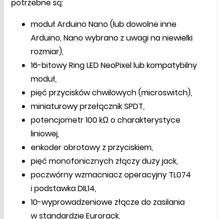
potrzebne są:
moduł Arduino Nano (lub dowolne inne
Arduino, Nano wybrano z uwagi na niewielki
rozmiar),
16-bitowy Ring LED NeoPixel lub kompatybilny
moduł,
pięć przycisków chwilowych (microswitch),
miniaturowy przełącznik SPDT,
potencjometr 100 kΩ o charakterystyce
liniowej,
enkoder obrotowy z przyciskiem,
pięć monofonicznych złączy duży jack,
poczwórny wzmacniacz operacyjny TL074
i podstawka DIL14,
10-wyprowadzeniowe złącze do zasilania
w standardzie Eurorack,