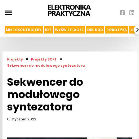
MIKROKONTROLERY
IOT
WYŚWIETLACZE
DRUK 3D
ROBOTYKA
4G I
»
»
Projekty
Projekty SOFT
Sekwencer do modułowego syntezatora
Sekwencer do
modułowego
syntezatora
01 stycznia 2022