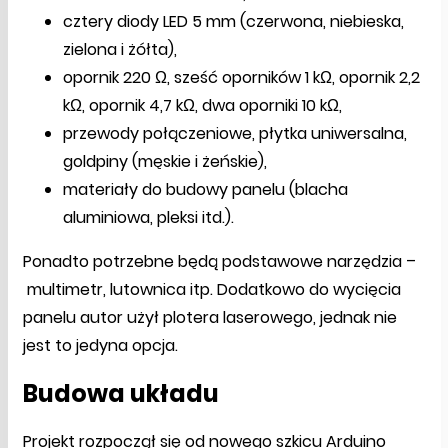
cztery diody LED 5 mm (czerwona, niebieska,
zielona i żółta),
opornik 220 Ω, sześć oporników 1 kΩ, opornik 2,2
kΩ, opornik 4,7 kΩ, dwa oporniki 10 kΩ,
przewody połączeniowe, płytka uniwersalna,
goldpiny (męskie i żeńskie),
materiały do budowy panelu (blacha
aluminiowa, pleksi itd.).
Ponadto potrzebne będą podstawowe narzędzia –
multimetr, lutownica itp. Dodatkowo do wycięcia
panelu autor użył plotera laserowego, jednak nie
jest to jedyna opcja.
Budowa układu
Projekt rozpoczął się od nowego szkicu Arduino