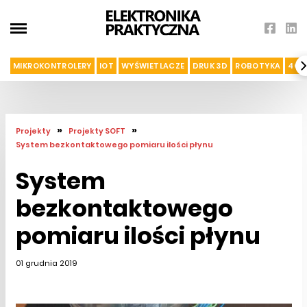
MIKROKONTROLERY
IOT
WYŚWIETLACZE
DRUK 3D
ROBOTYKA
4G I
»
»
Projekty
Projekty SOFT
System bezkontaktowego pomiaru ilości płynu
System
bezkontaktowego
pomiaru ilości płynu
01 grudnia 2019