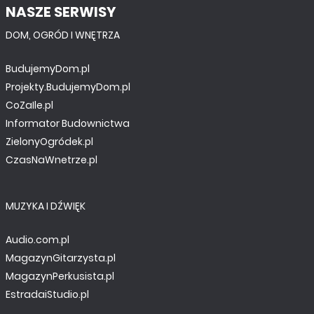
NASZE SERWISY
DOM, OGRÓD I WNĘTRZA
BudujemyDom.pl
Projekty.BudujemyDom.pl
CoZaIle.pl
Informator Budownictwa
ZielonyOgródek.pl
CzasNaWnetrze.pl
MUZYKA I DŹWIĘK
Audio.com.pl
MagazynGitarzysta.pl
MagazynPerkusista.pl
EstradaiStudio.pl