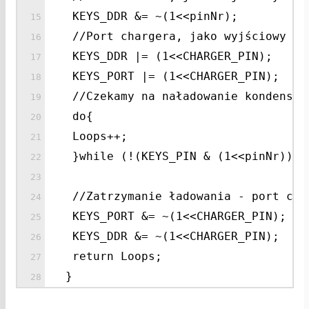
KEYS_DDR &= ~(1<<pinNr);
//Port chargera, jako wyjściowy ze
KEYS_DDR |= (1<<CHARGER_PIN);
KEYS_PORT |= (1<<CHARGER_PIN);
//Czekamy na naładowanie kondensat
do{
Loops++;
}while (!(KEYS_PIN & (1<<pinNr)));
//Zatrzymanie ładowania - port cha
KEYS_PORT &= ~(1<<CHARGER_PIN);
KEYS_DDR &= ~(1<<CHARGER_PIN);
return Loops;
}