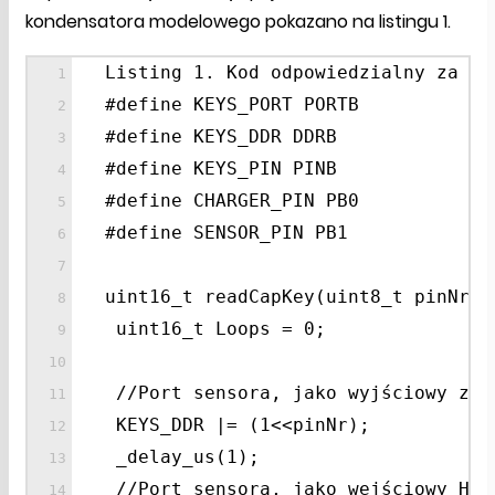
kondensatora modelowego pokazano na listingu 1.
Listing 1. Kod odpowiedzialny za od
#define KEYS_PORT PORTB
#define KEYS_DDR DDRB
#define KEYS_PIN PINB
#define CHARGER_PIN PB0
#define SENSOR_PIN PB1
uint16_t readCapKey(uint8_t pinNr){
uint16_t Loops = 0;
//Port sensora, jako wyjściowy ze 
KEYS_DDR |= (1<<pinNr);
_delay_us(1);
//Port sensora, jako wejściowy Hi-