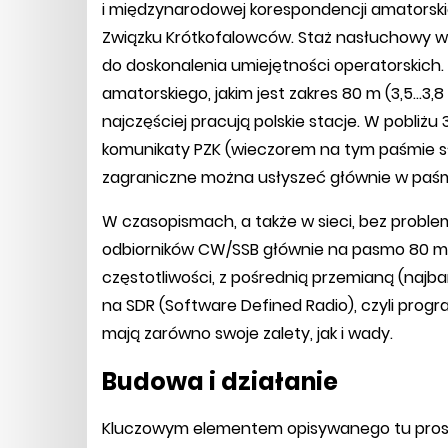
i międzynarodowej korespondencji amatorskiej
Związku Krótkofalowców. Staż nasłuchowy w r
do doskonalenia umiejętności operatorskich
amatorskiego, jakim jest zakres 80 m (3,5...3,8
najczęściej pracują polskie stacje. W pobliż
komunikaty PZK (wieczorem na tym paśmie sły
zagraniczne można usłyszeć głównie w paśmie
W czasopismach, a także w sieci, bez probl
odbiorników CW/SSB głównie na pasmo 80 m.
częstotliwości, z pośrednią przemianą (najba
na SDR (Software Defined Radio), czyli prog
mają zarówno swoje zalety, jak i wady.
Budowa i działanie
Kluczowym elementem opisywanego tu proste