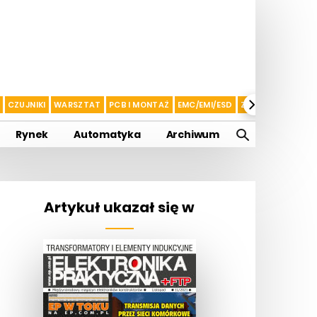
CZUJNIKI
WARSZTAT
PCB I MONTAŻ
EMC/EMI/ESD
ZASILANIE I AKU
Rynek
Automatyka
Archiwum
Artykuł ukazał się w