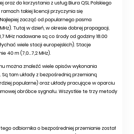
 oraz do korzystania z usług Biura QSL Polskiego
amach takiej licencji przyczynia się
. Najlepiej zacząć od popularnego pasma
 MHz). Tutaj w dzień, w okresie dobrej propagacji,
u 3,7 MHz nadawane są co środy od godziny 18.00
chać wiele stacji europejskich). Stacje
 40 m (7,0...7,2 MHz).
emu można znaleźć wiele opisów wykonania
 Są tam układy z bezpośrednią przemianą
rdziej popularne) oraz układy pracujące w oparciu
ramowej obróbce sygnału. Wszystkie te trzy metody
go odbiornika o bezpośredniej przemianie został