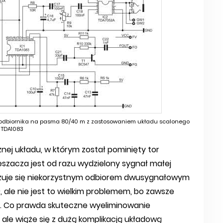
odbiornika na pasma 80/40 m z zastosowaniem układu scalonego
TDA1083
nej układu, w którym został pominięty tor
ieszacza jest od razu wydzielony sygnał małej
ryzuje się niekorzystnym odbiorem dwusygnałowym
 ale nie jest to wielkim problemem, bo zawsze
ał. Co prawda skuteczne wyeliminowanie
ale wiąże się z dużą komplikacją układową