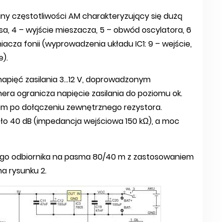
y częstotliwości AM charakteryzujący się dużą
sa, 4 – wyjście mieszacza, 5 – obwód oscylatora, 6
iacza fonii (wyprowadzenia układu IC1: 9 – wejście,
e).
apięć zasilania 3...12 V, doprowadzonym
ra ogranicza napięcie zasilania do poziomu ok.
iem po dołączeniu zewnętrznego rezystora.
o 40 dB (impedancja wejściowa 150 kΩ), a moc
o odbiornika na pasma 80/40 m z zastosowaniem
a rysunku 2.