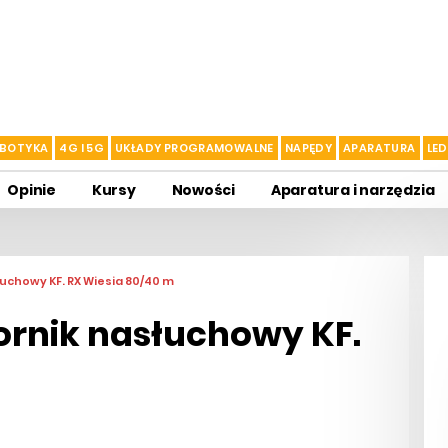
BOTYKA
4G I 5G
UKŁADY PROGRAMOWALNE
NAPĘDY
APARATURA
LED
Opinie
Kursy
Nowości
Aparatura i narzędzia
chowy KF. RX Wiesia 80/40 m
nik nasłuchowy KF.