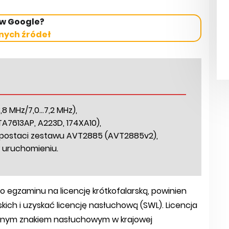
 w Google?
nych źródeł
 MHz/7,0...7,2 MHz),
A7613AP, A223D, 174XA10),
w postaci zestawu AVT2885 (AVT2885v2),
w uruchomieniu.
o egzaminu na licencję krótkofalarską, powinien
ich i uzyskać licencję nasłuchową (SWL). Licencja
elonym znakiem nasłuchowym w krajowej