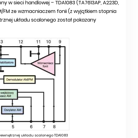
ępny w sieci handlowej – TDA1083 (TA7613AP, A223D,
AM/FM ze wzmacniaczem fonii (z wyjątkiem stopnia
rznej układu scalonego został pokazany
 wewnętrznej układu scalonego TDA1083