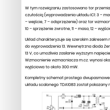
W tym rozwiązaniu zastosowano tor przemian
czułością (wyprowadzenia układu IC1: 3 – ma
– wejście, 7 – odsprzężenie) oraz tor wzmacn
10 – sprzężenie zwrotne, 11 – masa, 12 – wyjści
Układ charakteryzuje się szerokim zakresem n
do wyprowadzenia 13. Wewnętrzna dioda Zene
13 V, co umożliwia zasilanie wyższym napięc
Wzmocnienie wzmacniacza m.cz. wynosi okoł
wyjściowa to około 300 mW.
Kompletny schemat prostego dwupasmoweg
układu scalonego TDA1083 został pokazany n