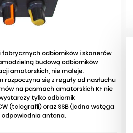
 fabrycznych odbiorników i skanerów
 samodzielną budową odbiorników
ji amatorskich, nie maleje.
m rozpoczyna się z reguły od nasłuchu
ozmów na pasmach amatorskich KF nie
wystarczy tylko odbiornik
W (telegrafii) oraz SSB (jedna wstęga
 odpowiednia antena.