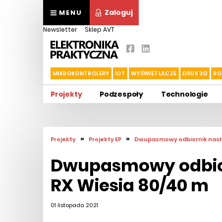
Zaloguj
MENU
Newsletter
Sklep AVT
MIKROKONTROLERY
IOT
WYŚWIETLACZE
DRUK 3D
RO
Projekty
Podzespoły
Technologie
»
»
Projekty
Projekty EP
Dwupasmowy odbiornik nasłu
Dwupasmowy odbior
RX Wiesia 80/40 m
01 listopada 2021