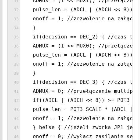
ADMUX = (1 << MUX1); //przełączeni
pulse_len = (ADCL | (ADCH << 8)); 
onoff = 1; //zezwolenie na załącze
}
if(decision == DEC_2) { //czas trw
ADMUX = (1 << MUX0); //przełączeni
pulse_len = (ADCL | (ADCH << 8)); 
onoff = 1; //zezwolenie na załącze
}
if(decision == DEC_3) { //czas trw
ADMUX = 0; //przełączenie multiple
if((ADCL | (ADCH << 8)) >= POT3_MI
pulse_len = POT3_SCALE * (ADCL | (
onoff = 1; //zezwolenie na załącze
} belse { //jeżeli zworka JP1 jest
onoff = 0; //wyłącz zasilanie serw