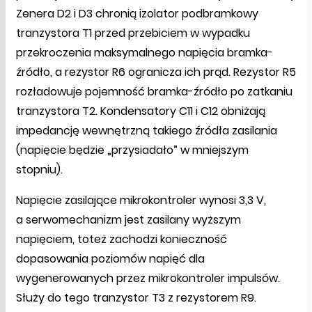
Zenera D2 i D3 chronią izolator podbramkowy
tranzystora T1 przed przebiciem w wypadku
przekroczenia maksymalnego napięcia bramka-
źródło, a rezystor R6 ogranicza ich prąd. Rezystor R5
rozładowuje pojemność bramka-źródło po zatkaniu
tranzystora T2. Kondensatory C11 i C12 obniżają
impedancję wewnętrzną takiego źródła zasilania
(napięcie będzie „przysiadało” w mniejszym
stopniu).
Napięcie zasilające mikrokontroler wynosi 3,3 V,
a serwomechanizm jest zasilany wyższym
napięciem, toteż zachodzi konieczność
dopasowania poziomów napięć dla
wygenerowanych przez mikrokontroler impulsów.
Służy do tego tranzystor T3 z rezystorem R9.