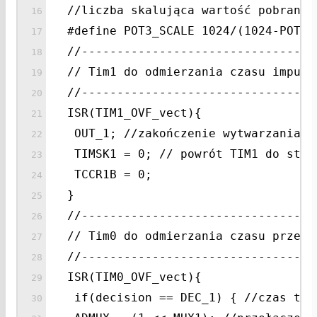
//liczba skalująca wartość pobraną 
#define POT3_SCALE 1024/(1024-POT3_
//---------------------------------
// Tim1 do odmierzania czasu impuls
//---------------------------------
ISR(TIM1_OVF_vect){
OUT_1; //zakończenie wytwarzania i
TIMSK1 = 0; // powrót TIM1 do stan
TCCR1B = 0;
}
//---------------------------------
// Tim0 do odmierzania czasu przerw
//---------------------------------
ISR(TIM0_OVF_vect){
if(decision == DEC_1) { //czas trw