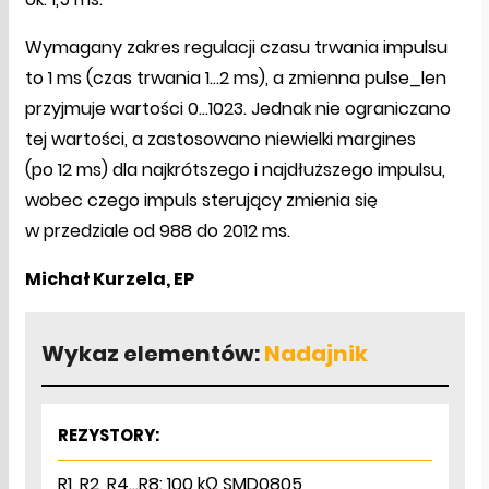
Wymagany zakres regulacji czasu trwania impulsu
to 1 ms (czas trwania 1…2 ms), a zmienna pulse_len
przyjmuje wartości 0…1023. Jednak nie ograniczano
tej wartości, a zastosowano niewielki margines
(po 12 ms) dla najkrótszego i najdłuższego impulsu,
wobec czego impuls sterujący zmienia się
w przedziale od 988 do 2012 ms.
Michał Kurzela, EP
Wykaz elementów:
Nadajnik
REZYSTORY:
R1, R2, R4…R8: 100 kΩ SMD0805