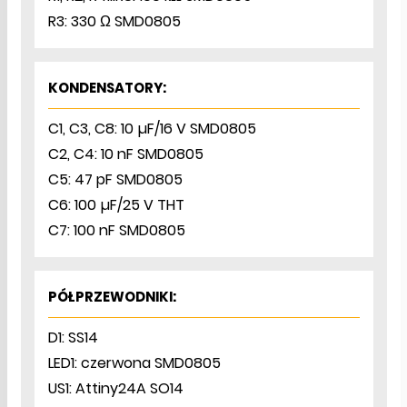
R3: 330 Ω SMD0805
KONDENSATORY:
C1, C3, C8: 10 µF/16 V SMD0805
C2, C4: 10 nF SMD0805
C5: 47 pF SMD0805
C6: 100 µF/25 V THT
C7: 100 nF SMD0805
PÓŁPRZEWODNIKI:
D1: SS14
LED1: czerwona SMD0805
US1: Attiny24A SO14