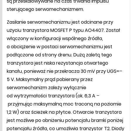
są przeskalowywane na czas trwania impulsu
sterującego serwomechanizmem.
Zasilanie serwomechanizmu jest odcinane przy
użyciu tranzystora MOSFET P typu AO4407. Został
włączony w konfiguracji wspólnego źródła,
a obciążenie w postaci serwomechanizmu jest
podłączone od strony drenu. Dużą zaletą tego
tranzystora jest niska rezystancja otwartego
kanału, ponieważ nie przekracza 30 mV przy UGS=–
5 V. Maksymalny prąd pobierany przez
serwomechanizm zależy wyłącznie
od wytrzymałości tranzystora (ok. 6,3 A –
przyjmując maksymalną moc traconą na poziomie
1,2 W) oraz ścieżek na płytce. Otwarcie tranzystora
jest możliwe po obniżeniu potencjału bramki poniżej
potencjału źródła, co umożliwia tranzystor T2. Diody