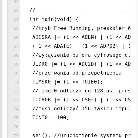
//=================================
int main(void) {
//tryb Free Running, preskaler 64
ADCSRA |= (1 << ADEN) | (1 << ADSC
( 1 << ADATE) | (1 << ADPS2) | (1 
//wyłączenie bufora cyfrowego dla 
DIDR0 |= (1 << ADC2D) | (1 << ADC1
//przerwania od przepelnienia
TIMSK0 |= (1 << TOIE0);
//Timer0 odlicza co 128 us, preska
TCCR0B |= (1 << CS02) | (1 << CS00
//musi odliczyć 156 takich impulsó
TCNT0 = 100;
sei(); //uruchomienie systemu prze