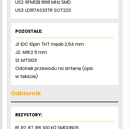
US2: RFM12B 868 MHz SMD
US3: LD1117AS33TR SOT223
POZOSTAŁE:
J1: IDC 10pin THT męski 2,54 mm
J2: ARK2 5 mm
S1: MTS103
Odcinek przewodu na antenę (opis
w tekście)
Odbiornik
REZYSTORY:
R1, R2, R7, R8: 100 kΩ SMD0805