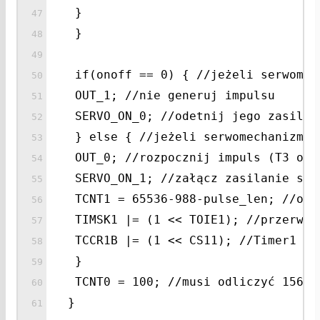
}
}
if(onoff == 0) { //jeżeli serwomec
OUT_1; //nie generuj impulsu
SERVO_ON_0; //odetnij jego zasilan
} else { //jeżeli serwomechanizm m
OUT_0; //rozpocznij impuls (T3 odw
SERVO_ON_1; //załącz zasilanie ser
TCNT1 = 65536-988-pulse_len; //odl
TIMSK1 |= (1 << TOIE1); //przerwan
TCCR1B |= (1 << CS11); //Timer1 od
}
TCNT0 = 100; //musi odliczyć 156 t
}