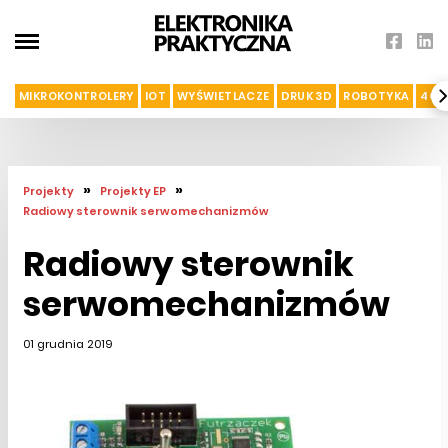
MIKROKONTROLERY
IOT
WYŚWIETLACZE
DRUK 3D
ROBOTYKA
4G I
»
»
Projekty
Projekty EP
Radiowy sterownik serwomechanizmów
Radiowy sterownik
serwomechanizmów
01 grudnia 2019