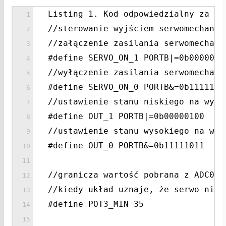
Listing 1. Kod odpowiedzialny za wy
//sterowanie wyjściem serwomechaniz
//załączenie zasilania serwomechani
#define SERVO_ON_1 PORTB|=0b0000001
//wyłączenie zasilania serwomechani
#define SERVO_ON_0 PORTB&=0b1111110
//ustawienie stanu niskiego na wyjś
#define OUT_1 PORTB|=0b00000100
//ustawienie stanu wysokiego na wyj
#define OUT_0 PORTB&=0b11111011
//granicza wartość pobrana z ADC0 (
//kiedy układ uznaje, że serwo nie 
#define POT3_MIN 35