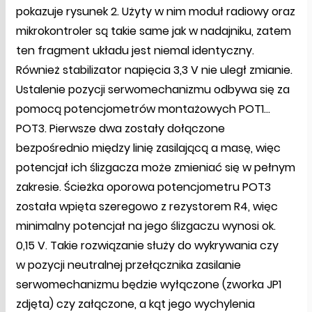
pokazuje rysunek 2. Użyty w nim moduł radiowy oraz
mikrokontroler są takie same jak w nadajniku, zatem
ten fragment układu jest niemal identyczny.
Również stabilizator napięcia 3,3 V nie uległ zmianie.
Ustalenie pozycji serwomechanizmu odbywa się za
pomocą potencjometrów montażowych POT1…
POT3. Pierwsze dwa zostały dołączone
bezpośrednio między linię zasilającą a masę, więc
potencjał ich ślizgacza może zmieniać się w pełnym
zakresie. Ścieżka oporowa potencjometru POT3
została wpięta szeregowo z rezystorem R4, więc
minimalny potencjał na jego ślizgaczu wynosi ok.
0,15 V. Takie rozwiązanie służy do wykrywania czy
w pozycji neutralnej przełącznika zasilanie
serwomechanizmu będzie wyłączone (zworka JP1
zdjęta) czy załączone, a kąt jego wychylenia