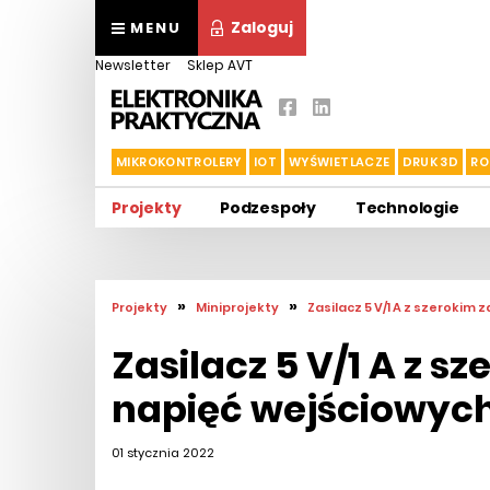
Zaloguj
MENU
Newsletter
Sklep AVT
MIKROKONTROLERY
IOT
WYŚWIETLACZE
DRUK 3D
RO
Projekty
Podzespoły
Technologie
»
»
Projekty
Miniprojekty
Zasilacz 5 V/1 A z szeroki
Zasilacz 5 V/1 A z 
napięć wejściowyc
01 stycznia 2022