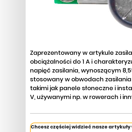
Zaprezentowany w artykule zasila
obciążalności do 1 A i charaktery
napięć zasilania, wynoszącym 8,55
stosowany w obwodach zasilania
takimi jak panele słoneczne i ins
V, używanymi np. w rowerach i in
Chcesz częściej widzieć nasze artykuły