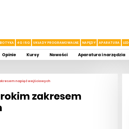
BOTYKA
4G I 5G
UKŁADY PROGRAMOWALNE
NAPĘDY
APARATURA
LED
Opinie
Kursy
Nowości
Aparatura i narzędzia
m zakresem napięć wejściowych
szerokim zakresem
h