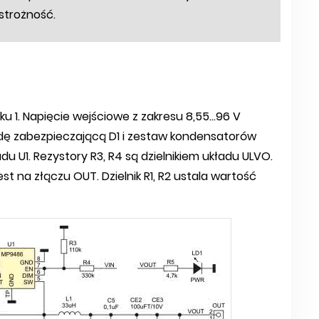
strożność.
 1. Napięcie wejściowe z zakresu 8,55...96 V
odę zabezpieczającą D1 i zestaw kondensatorów
du U1. Rezystory R3, R4 są dzielnikiem układu ULVO.
t na złączu OUT. Dzielnik R1, R2 ustala wartość