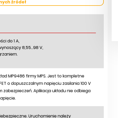
nych źródeł
ci do 1 A,
wynoszący 8,55...98 V,
grzaniem.
ład MP9486 firmy MPS. Jest to kompletne
T o dopuszczalnym napięciu zasilania 100 V
em zabezpieczeń. Aplikacja układu nie odbiega
apięcie.
iebezpieczne. Uruchomienie należy