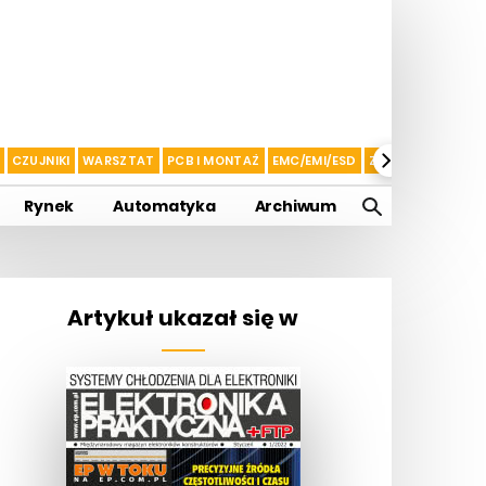
CZUJNIKI
WARSZTAT
PCB I MONTAŻ
EMC/EMI/ESD
ZASILANIE I AKU
Rynek
Automatyka
Archiwum
Artykuł ukazał się w