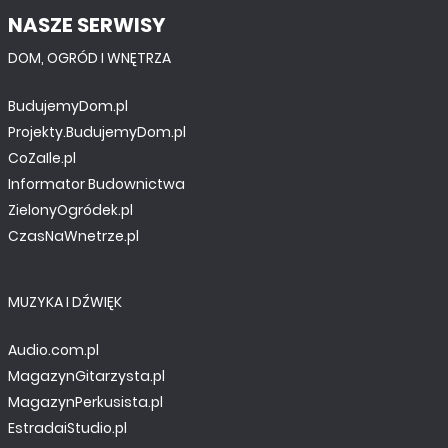
NASZE SERWISY
DOM, OGRÓD I WNĘTRZA
BudujemyDom.pl
Projekty.BudujemyDom.pl
CoZaIle.pl
Informator Budownictwa
ZielonyOgródek.pl
CzasNaWnetrze.pl
MUZYKA I DŹWIĘK
Audio.com.pl
MagazynGitarzysta.pl
MagazynPerkusista.pl
EstradaiStudio.pl