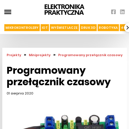
MIKROKONTROLERY
IOT
WYŚWIETLACZE
DRUK 3D
ROBOTYKA
4G I
»
»
Projekty
Miniprojekty
Programowany przełącznik czasowy
Programowany
przełącznik czasowy
01 sierpnia 2020