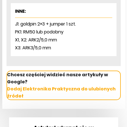
INNE:
J1: goldpin 2×3 + jumper 1 szt.
PK1: RM50 lub podobny
X1, X2: ARK2/5,0 mm
X3: ARK3/5,0 mm
Chcesz częściej widzieć nasze artykuły w
Google?
Dodaj Elektronika Praktyczna do ulubionych
źródeł