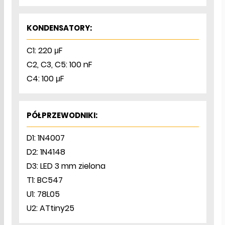
KONDENSATORY:
C1: 220 μF
C2, C3, C5: 100 nF
C4: 100 μF
PÓŁPRZEWODNIKI:
D1: 1N4007
D2: 1N4148
D3: LED 3 mm zielona
T1: BC547
U1: 78L05
U2: ATtiny25