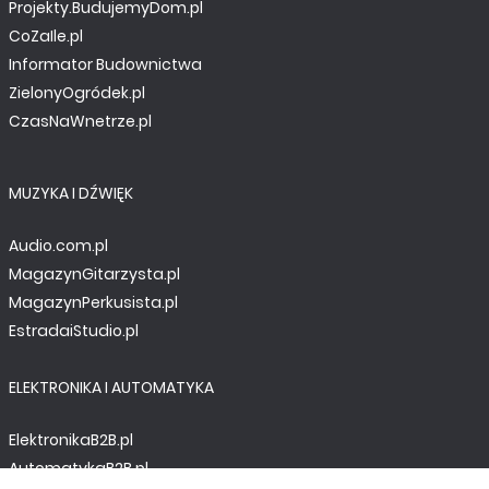
Projekty.BudujemyDom.pl
CoZaIle.pl
Informator Budownictwa
ZielonyOgródek.pl
CzasNaWnetrze.pl
MUZYKA I DŹWIĘK
Audio.com.pl
MagazynGitarzysta.pl
MagazynPerkusista.pl
EstradaiStudio.pl
ELEKTRONIKA I AUTOMATYKA
ElektronikaB2B.pl
AutomatykaB2B.pl