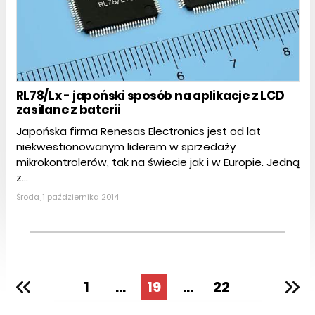
RL78/Lx - japoński sposób na aplikacje z LCD
zasilane z baterii
Japońska firma Renesas Electronics jest od lat
niekwestionowanym liderem w sprzedaży
mikrokontrolerów, tak na świecie jak i w Europie. Jedną
z...
Środa, 1 października 2014
1
...
19
...
22