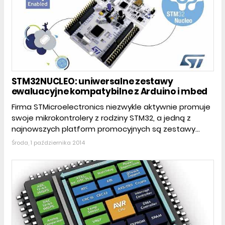
STM32NUCLEO: uniwersalne zestawy
ewaluacyjne kompatybilne z Arduino i mbed
Firma STMicroelectronics niezwykle aktywnie promuje
swoje mikrokontrolery z rodziny STM32, a jedną z
najnowszych platform promocyjnych są zestawy...
Środa, 1 października 2014