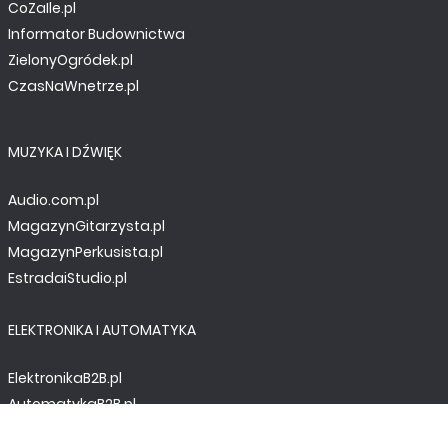
CoZaIle.pl
Informator Budownictwa
ZielonyOgródek.pl
CzasNaWnetrze.pl
MUZYKA I DŹWIĘK
Audio.com.pl
MagazynGitarzysta.pl
MagazynPerkusista.pl
EstradaiStudio.pl
ELEKTRONIKA I AUTOMATYKA
ElektronikaB2B.pl
AutomatykaB2B.pl
Elektronika Praktyczna