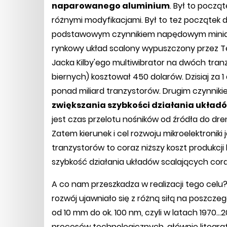
naparowanego aluminium
. Był to począ
różnymi modyfikacjami. Był to też początek d
podstawowym czynnikiem napędowym miniatury
rynkowy układ scalony wypuszczony przez T
Jacka Kilby'ego multiwibrator na dwóch tra
biernych) kosztował 450 dolarów. Dzisiaj za 
ponad miliard tranzystorów. Drugim czynnik
zwiększania szybkości działania układ
jest czas przelotu nośników od źródła do dre
Zatem kierunek i cel rozwoju mikroelektroniki
tranzystorów to coraz niższy koszt produkcji
szybkość działania układów scalających cora
A co nam przeszkadza w realizacji tego celu? 
rozwój ujawniało się z różną siłą na poszcz
od 10 mm do ok. 100 nm, czyli w latach 1970
procesów technologicznych, głównie litografi