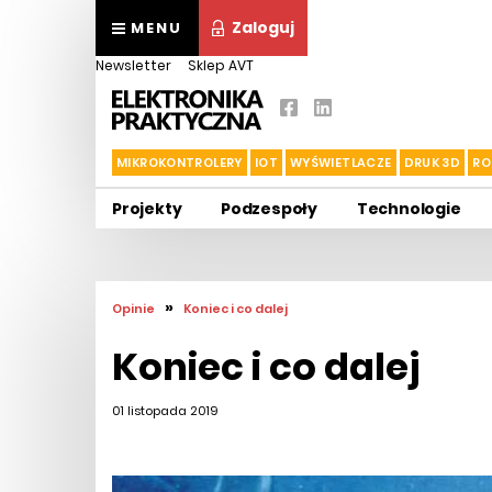
Zaloguj
MENU
Newsletter
Sklep AVT
MIKROKONTROLERY
IOT
WYŚWIETLACZE
DRUK 3D
RO
Projekty
Podzespoły
Technologie
»
Opinie
Koniec i co dalej
Koniec i co dalej
01 listopada 2019