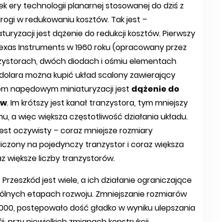
tek ery technologii planarnej stosowanej do dziś z
rogi w redukowaniu kosztów. Tak jest –
zacji jest dążenie do redukcji kosztów. Pierwszy
exas Instruments w 1960 roku (opracowany przez
nzystorach, dwóch diodach i ośmiu elementach
1 dolara można kupić układ scalony zawierający
iem napędowym miniaturyzacji jest
dążenie do
ów
. Im krótszy jest kanał tranzystora, tym mniejszy
nu, a więc większa częstotliwość działania układu.
 jest oczywisty – coraz mniejsze rozmiary
 liczony na pojedynczy tranzystor i coraz większa
z większe liczby tranzystorów.
Przeszkód jest wiele, a ich działanie ograniczające
ególnych etapach rozwoju. Zmniejszanie rozmiarów
…2000, postępowało dość gładko w wyniku ulepszania
i, przy niewielkich zmianach konstrukcji