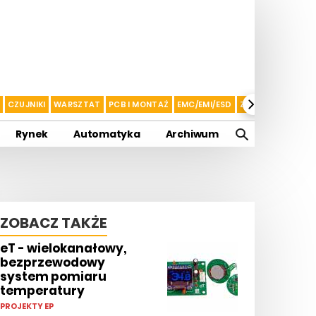
CZUJNIKI
WARSZTAT
PCB I MONTAŻ
EMC/EMI/ESD
ZASILANIE I AKU
Rynek
Automatyka
Archiwum
ZOBACZ TAKŻE
eT - wielokanałowy,
bezprzewodowy
system pomiaru
temperatury
PROJEKTY EP