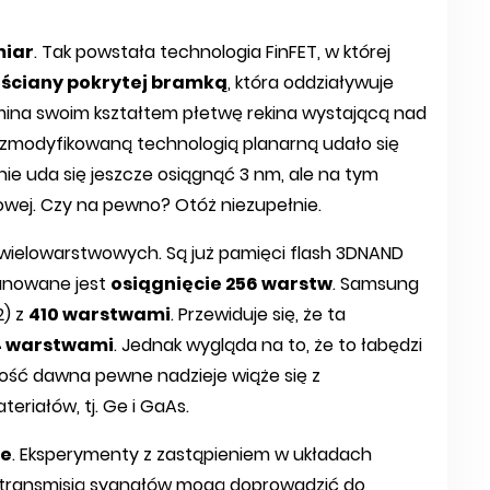
miar
. Tak powstała technologia FinFET, w której
 ściany pokrytej bramką
, która oddziaływuje
mina swoim kształtem płetwę rekina wystającą nad
k zmodyfikowaną technologią planarną udało się
e uda się jeszcze osiągnąć 3 nm, ale na tym
mowej. Czy na pewno? Otóż niezupełnie.
wielowarstwowych. Są już pamięci flash 3DNAND
planowane jest
osiągnięcie 256 warstw
. Samsung
2) z
410 warstwami
. Przewiduje się, że ta
24 warstwami
. Jednak wygląda na to, że to łabędzi
 dość dawna pewne nadzieje wiąże się z
riałów, tj. Ge i GaAs.
ne
. Eksperymenty z zastąpieniem w układach
transmisją sygnałów mogą doprowadzić do