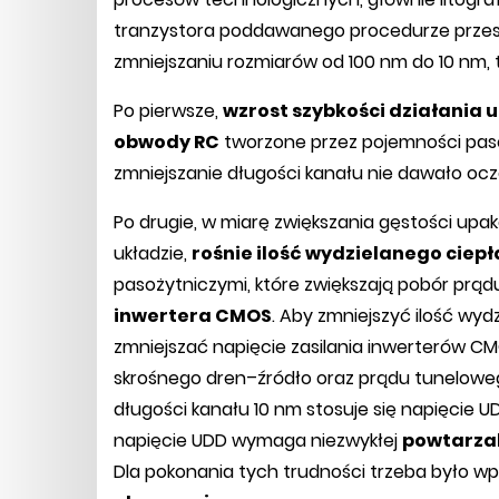
tranzystora poddawanego procedurze przeska
zmniejszaniu rozmiarów od 100 nm do 10 nm, 
Po pierwsze,
wzrost szybkości działania 
obwody RC
tworzone przez pojemności pasoż
zmniejszanie długości kanału nie dawało ocz
Po drugie, w miarę zwiększania gęstości upa
układzie,
rośnie ilość wydzielanego ciepł
pasożytniczymi, które zwiększają pobór prą
inwertera CMOS
. Aby zmniejszyć ilość wyd
zmniejszać napięcie zasilania inwerterów CMO
skrośnego dren–źródło oraz prądu tuneloweg
długości kanału 10 nm stosuje się napięcie U
napięcie UDD wymaga niezwykłej
powtarzal
Dla pokonania tych trudności trzeba było w