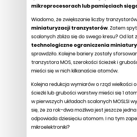
mikroprocesorach lub pamięciach sięga
Wiadomo, że zwiększanie liczby tranzystorów
miniaturyzacji tranzystorów
. Zatem spy
scalonych zbliża się do swego kresu? Od lat
technologiczne ograniczenia miniatury
sprawdziło. Kolejne bariery zostały sforsowa
tranzystora MOS, szerokości ścieżek i grubo
mieści się w nich kilkanaście atomów.
Kolejna redukcja wymiarów o rząd wielkości o
ścieżki lub grubości warstwy mieści się 1 ato
w pierwszych układach scalonych MOSLSI wyn
się, że za rok–dwa możliwa jest jeszcze jedna
odpowiada dziesięciu atomom. I na tym zapew
mikroelektroniki?