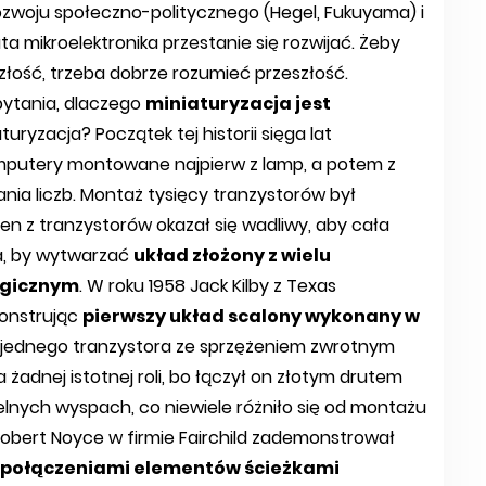
 rozwoju społeczno-politycznego (Hegel, Fukuyama) i
a mikroelektronika przestanie się rozwijać. Żeby
złość, trzeba dobrze rozumieć przeszłość.
pytania, dlaczego
miniaturyzacja jest
aturyzacja? Początek tej historii sięga lat
mputery montowane najpierw z lamp, a potem z
ania liczb. Montaż tysięcy tranzystorów był
en z tranzystorów okazał się wadliwy, aby cała
ea, by wytwarzać
układ złożony z wielu
ogicznym
. W roku 1958 Jack Kilby z Texas
monstrując
pierwszy układ scalony wykonany w
 z jednego tranzystora ze sprzężeniem zwrotnym
 żadnej istotnej roli, bo łączył on złotym drutem
nych wyspach, co niewiele różniło się od montażu
Robert Noyce w firmie Fairchild zademonstrował
 z połączeniami elementów ścieżkami