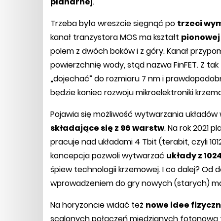
planarnej
.
Trzeba było wreszcie sięgnąć po
trzeci wy
kanał tranzystora MOS ma kształt
pionowej
polem z dwóch boków i z góry. Kanał przypo
powierzchnię wody, stąd nazwa FinFET. Z ta
„dojechać” do rozmiaru 7 nm i prawdopodobni
będzie koniec rozwoju mikroelektroniki krze
Pojawia się możliwość wytwarzania układów 
składające się z 96 warstw
. Na rok 2021 
pracuje nad układami 4 Tbit (terabit, czyli 101
koncepcja pozwoli wytwarzać
układy z 10
śpiew technologii krzemowej. I co dalej? Od
wprowadzeniem do gry nowych (starych) mate
Na horyzoncie widać też
nowe idee fizycz
scalonych połączeń miedzianych fotonową 