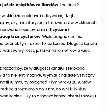
 już dziesiątków miliardów
. I co dalej?
 w układzie scalonym odbywa się dzięki
tajmy, czy miniaturyzacja tranzystorów w układach
 zadawano sobie pytania o
fizyczne i
zacji tranzystorów
. Wiele prognoz się nie
ne. Jednak tym razem to już koniec. Długość kanału
ści warstw wynoszą już kilka nanometrów, a więc
znaczałaby, że w długości kanału, szerokości
m, a to nie jest możliwe. Wymiar charakterystyczny
osił 10 mm, by osiągnąć 7 nm w roku 2019. Mówi
 redukcja rozmiarów do 3 nm, co w Si lu b SiO2
ne koniec. Czy to oznacza koniec historii rozwoju