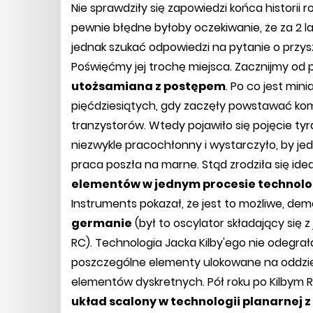
Nie sprawdziły się zapowiedzi końca historii
pewnie błędne byłoby oczekiwanie, że za 2 lat
jednak szukać odpowiedzi na pytanie o przys
Poświęćmy jej trochę miejsca. Zacznijmy od 
utożsamiana z postępem
. Po co jest mini
pięćdziesiątych, gdy zaczęły powstawać ko
tranzystorów. Wtedy pojawiło się pojęcie tyr
niezwykle pracochłonny i wystarczyło, by jed
praca poszła na marne. Stąd zrodziła się id
elementów w jednym procesie technol
Instruments pokazał, że jest to możliwe, de
germanie
(był to oscylator składający się
RC). Technologia Jacka Kilby'ego nie odegrała
poszczególne elementy ulokowane na oddziel
elementów dyskretnych. Pół roku po Kilbym 
układ scalony w technologii planarnej