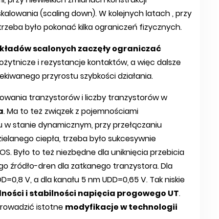
lowania (scaling down). W kolejnych latach , przy
trzeba było pokonać kilka ograniczeń fizycznych.
układów scalonych zaczęły ograniczać
ytnicze i rezystancje kontaktów, a więc dalsze
ekiwanego przyrostu szybkości działania.
kowania tranzystorów i liczby tranzystorów w
a
. Ma to też związek z pojemnościami
du w stanie dynamicznym, przy przełączaniu
zielanego ciepła, trzeba było sukcesywnie
S. Było to też niezbędne dla uniknięcia przebicia
o źródło-dren dla zatkanego tranzystora. Dla
DD=0,8 V, a dla kanału 5 nm UDD=0,65 V. Tak niskie
ności i stabilności napięcia progowego UT
.
prowadzić istotne
modyfikacje w technologii