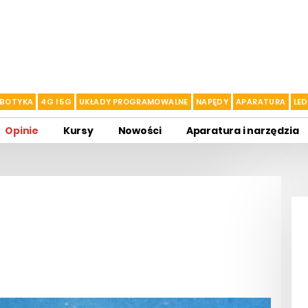
BOTYKA
4G I 5G
UKŁADY PROGRAMOWALNE
NAPĘDY
APARATURA
LED
Opinie
Kursy
Nowości
Aparatura i narzędzia