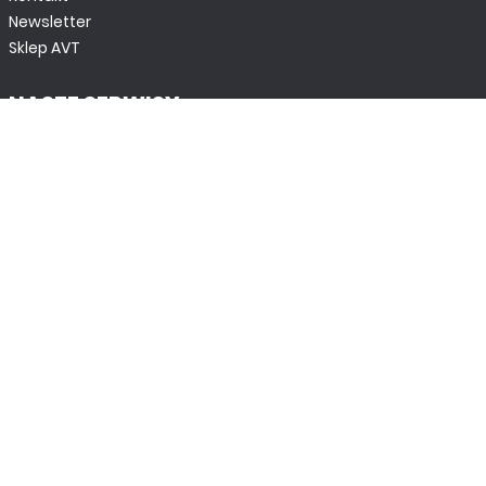
Newsletter
Sklep AVT
NASZE SERWISY
DOM, OGRÓD I WNĘTRZA
BudujemyDom.pl
Projekty.BudujemyDom.pl
CoZaIle.pl
Informator Budownictwa
ZielonyOgródek.pl
CzasNaWnetrze.pl
MUZYKA I DŹWIĘK
Audio.com.pl
MagazynGitarzysta.pl