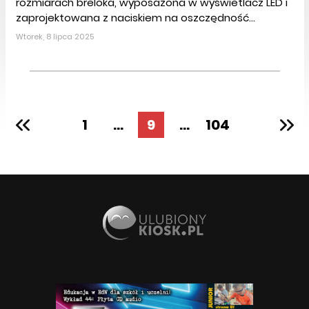
rozmiarach breloka, wyposażona w wyświetlacz LED i
zaprojektowana z naciskiem na oszczędność...
Wtorek, 8 lipca 2025
1
...
9
...
104