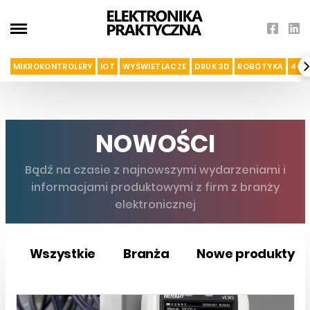
MIKROKONTROLERY
IOT
WYŚWIETLACZE
DRUK 3D
ROBOTYKA
4G I
NOWOŚCI
Bądź na czasie z najnowszymi wydarzeniami i
informacjami produktowymi z firm z branży
elektronicznej
Wszystkie
Branża
Nowe produkty