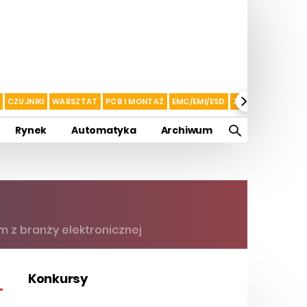
CZUJNIKI
WARSZTAT
PCB I MONTAŻ
EMC/EMI/ESD
ZASILANIE I AKU
Rynek
Automatyka
Archiwum
 z branży elektronicznej
Konkursy