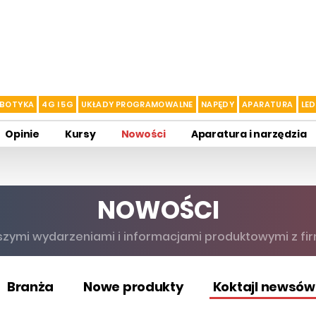
BOTYKA
4G I 5G
UKŁADY PROGRAMOWALNE
NAPĘDY
APARATURA
LED
Opinie
Kursy
Nowości
Aparatura i narzędzia
NOWOŚCI
szymi wydarzeniami i informacjami produktowymi z firm
Branża
Nowe produkty
Koktajl newsów