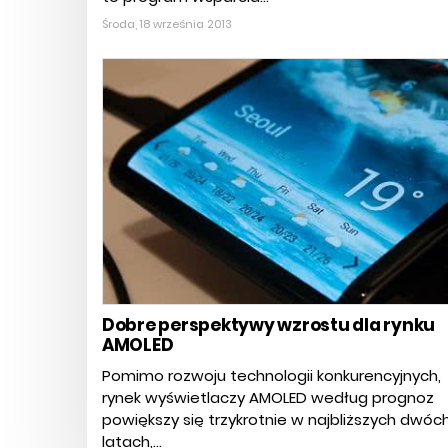
Środa, 18 września 2013
Dobre perspektywy wzrostu dla rynku
AMOLED
Pomimo rozwoju technologii konkurencyjnych,
rynek wyświetlaczy AMOLED według prognoz
powiększy się trzykrotnie w najbliższych dwóc
latach,...