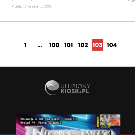
Piąt
Piątek, 13 września 2013
1
...
100
101
102
103
104