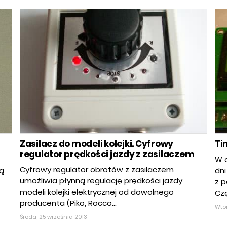
Zasilacz do modeli kolejki. Cyfrowy
Ti
regulator prędkości jazdy z zasilaczem
W o
Cyfrowy regulator obrotów z zasilaczem
ą
dni
umożliwia płynną regulację prędkości jazdy
z 
modeli kolejki elektrycznej od dowolnego
Czę
producenta (Piko, Rocco...
Wtor
Środa, 25 września 2013