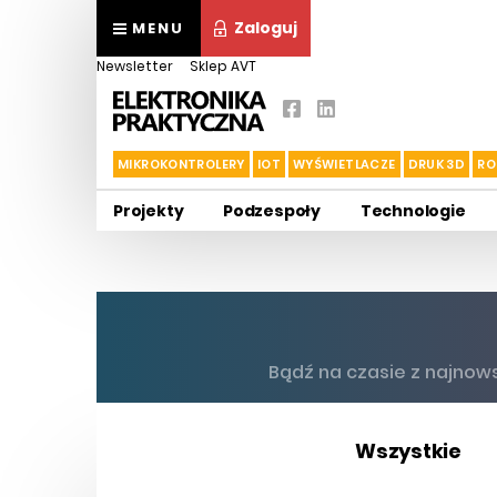
Zaloguj
MENU
Newsletter
Sklep AVT
MIKROKONTROLERY
IOT
WYŚWIETLACZE
DRUK 3D
RO
Projekty
Podzespoły
Technologie
Bądź na czasie z najnow
Wszystkie