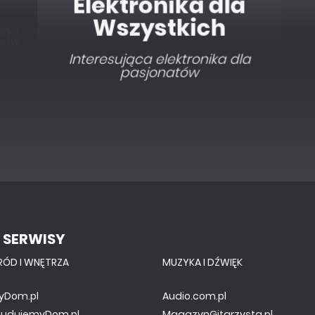
Elektronika dla
Wszystkich
Interesująca elektronika dla
pasjonatów
 SERWISY
RÓD I WNĘTRZA
MUZYKA I DŹWIĘK
yDom.pl
Audio.com.pl
.BudujemyDom.pl
MagazynGitarzysta.pl