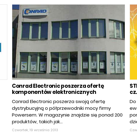
Conrad Electronic poszerza ofertę
ST
komponentów elektronicznych
cz.
Conrad Electronic poszerza swoją ofertę
Do
dystrybucyjną o półprzewodniki mocy firmy
ew
Powersem. W magazynie znajdzie się ponad 200
po
produktów, takich jak...
dzi
Czwartek, 19 września 2013
Czwa