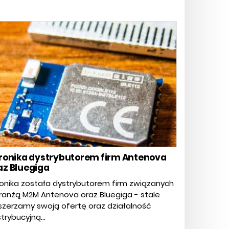
tronika dystrybutorem firm Antenova
az Bluegiga
ronika została dystrybutorem firm związanych
ranżą M2M Antenova oraz Bluegiga - stale
zerzamy swoją ofertę oraz działalność
trybucyjną...