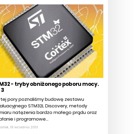
M32 - tryby obniżonego poboru mocy.
 3
 tej pory poznaliśmy budowę zestawu
aluacyjnego STM32L Discovery, metody
miaru natężenia bardzo małego prądu oraz
ałanie i programowe...
rtek, 19 września 2013