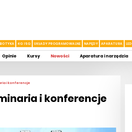
BOTYKA
4G I 5G
UKŁADY PROGRAMOWALNE
NAPĘDY
APARATURA
LED
Opinie
Kursy
Nowości
Aparatura i narzędzia
ria i konferencje
minaria i konferencje