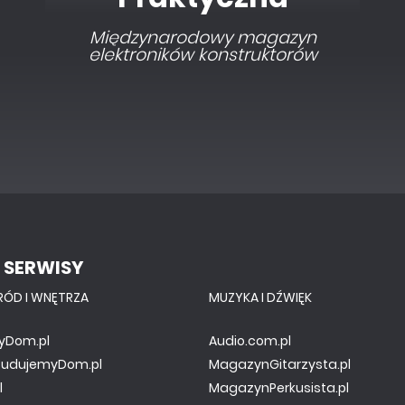
Interesująca elektronika dla
pasjonatów
 SERWISY
RÓD I WNĘTRZA
MUZYKA I DŹWIĘK
yDom.pl
Audio.com.pl
.BudujemyDom.pl
MagazynGitarzysta.pl
l
MagazynPerkusista.pl