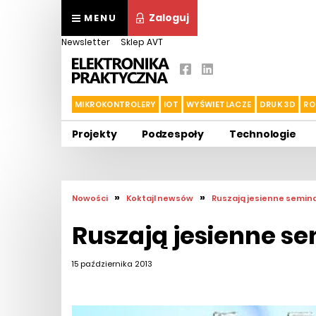
Zaloguj
MENU
Newsletter
Sklep AVT
MIKROKONTROLERY
IOT
WYŚWIETLACZE
DRUK 3D
RO
Projekty
Podzespoły
Technologie
»
»
Nowości
Koktajl newsów
Ruszają jesienne semina
Ruszają jesienne se
15 października 2013