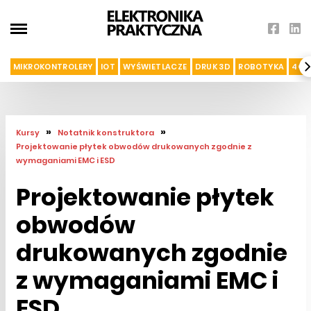
MIKROKONTROLERY
IOT
WYŚWIETLACZE
DRUK 3D
ROBOTYKA
4G I
»
»
Kursy
Notatnik konstruktora
Projektowanie płytek obwodów drukowanych zgodnie z
wymaganiami EMC i ESD
Projektowanie płytek
obwodów
drukowanych zgodnie
z wymaganiami EMC i
ESD