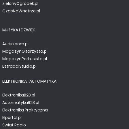
ZielonyOgródek.pl
CzasNaWnetrze.pl
MUZYKA I DŹWIĘK
Audio.com.pl
MagazynGitarzysta.pl
MagazynPerkusista.pl
EstradaiStudio.pl
ELEKTRONIKA I AUTOMATYKA
ElektronikaB2B.pl
AutomatykaB2B.pl
Elektronika Praktyczna
Elportal.pl
Świat Radio