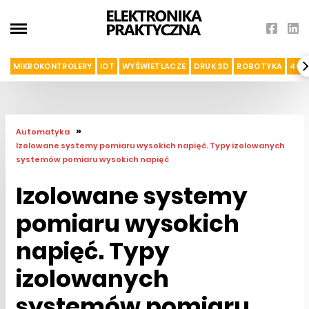
MIKROKONTROLERY
IOT
WYŚWIETLACZE
DRUK 3D
ROBOTYKA
4G I
»
Automatyka
Izolowane systemy pomiaru wysokich napięć. Typy izolowanych
systemów pomiaru wysokich napięć
Izolowane systemy
pomiaru wysokich
napięć. Typy
izolowanych
systemów pomiaru