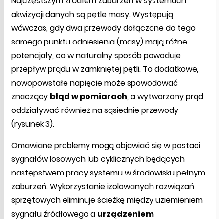
Najczęstszym źródłem zaburzeń w systemach
akwizycji danych są pętle masy. Występują
wówczas, gdy dwa przewody dołączone do tego
samego punktu odniesienia (masy) mają różne
potencjały, co w naturalny sposób powoduje
przepływ prądu w zamkniętej pętli. To dodatkowe,
nowopowstałe napięcie może spowodować
znaczący
błąd w pomiarach
, a wytworzony prąd
oddziaływać również na sąsiednie przewody
(rysunek 3).
Omawiane problemy mogą objawiać się w postaci
sygnałów losowych lub cyklicznych będących
następstwem pracy systemu w środowisku pełnym
zaburzeń. Wykorzystanie izolowanych rozwiązań
sprzętowych eliminuje ścieżkę między uziemieniem
sygnału źródłowego a
urządzeniem