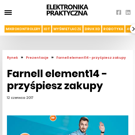
MIKROKONTROLERY
IOT
WYŚWIETLACZE
DRUK 3D
ROBOTYKA
4G I
»
»
Rynek
Prezentacje
Farnell element14 - przyśpiesz zakupy
Farnell element14 -
przyśpiesz zakupy
12 czerwca 2017