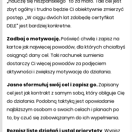
„nauczę się hiszpańskiego” to za mało. Taki cel jest
zbyt ogólny i trudno będzie Ci obiektywnie zmierzyć
postęp. „W ciągu dwóch lat zdobędę certyfikat
DELE” jest bardziej konkretne.
Zadbaj o motywację.
Poświęć chwilę i zapisz na
kartce jak najwięcej powodów, dla których chciałbyś
osiągnąć dany cel. Taki rachunek sumienia
dostarczy Ci więcej powodów za podjęciem
aktywności i zwiększy motywację do działania.
Jasno sformułuj swój cel i zapisz go.
Zapisany
cel jest jak kontrakt z samym sobą, który obliguje Cię
do działania. Podobną taktyką jest opowiadanie
najbliższym osobom o swoich celach i planach po
to, by czuć się zobowiązanym do ich wypełnienia.
Rozpisz listę działań i ustal priorytety
. Wypisz