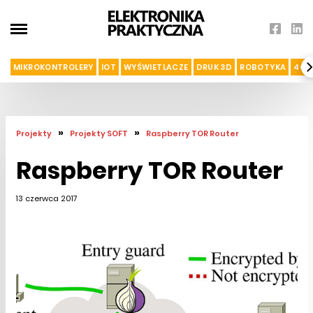
MIKROKONTROLERY
IOT
WYŚWIETLACZE
DRUK 3D
ROBOTYKA
4G I
»
»
Projekty
Projekty SOFT
Raspberry TOR Router
Raspberry TOR Router
13 czerwca 2017