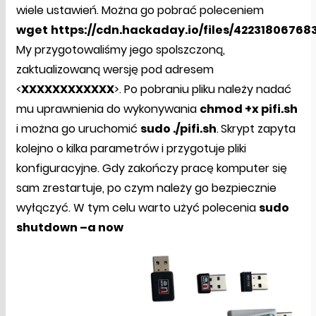
wiele ustawień. Można go pobrać poleceniem
wget
https://cdn.hackaday.io/files/4223180676832
My przygotowaliśmy jego spolszczoną,
zaktualizowaną wersję pod adresem
<
XXXXXXXXXXXX
>. Po pobraniu pliku należy nadać
mu uprawnienia do wykonywania
chmod +x pifi.sh
i można go uruchomić
sudo ./pifi.sh
.
Skrypt zapyta
kolejno o kilka parametrów i przygotuje pliki
konfiguracyjne. Gdy zakończy pracę komputer się
sam zrestartuje, po czym należy go bezpiecznie
wyłączyć. W tym celu warto użyć polecenia
sudo
shutdown –a now