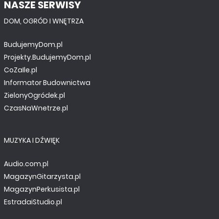
NASZE SERWISY
DOM, OGRÓD I WNĘTRZA
BudujemyDom.pl
Projekty.BudujemyDom.pl
CoZaIle.pl
Informator Budownictwa
ZielonyOgródek.pl
CzasNaWnetrze.pl
MUZYKA I DŹWIĘK
Audio.com.pl
MagazynGitarzysta.pl
MagazynPerkusista.pl
EstradaiStudio.pl