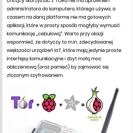
chcący skorzystać z TORa nie ma uprawnień
administratora do komputera, którego używa, a
czasem na daną platformę nie ma gotowych
aplikacji, które w prosty sposób mogłyby wymusić
komunikację „cebulową”. Warto przy okazji
wspomnieć, że dotyczy to m.in. zdecydowanej
większości urządzeń IoT, które mają jedynie proste
interfejsy komunikacyjne i zbyt małą moc
obliczeniową (oraz pamięć) by zajmować się
złożonym szyfrowaniem.