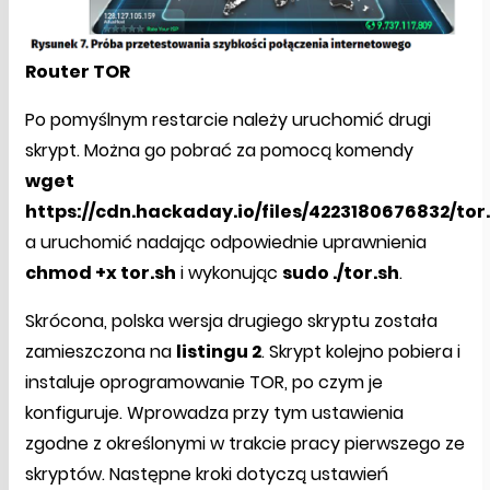
Router TOR
Po pomyślnym restarcie należy uruchomić drugi
skrypt. Można go pobrać za pomocą komendy
wget
https://cdn.hackaday.io/files/4223180676832/tor
a uruchomić nadając odpowiednie uprawnienia
chmod +x tor.sh
i wykonując
sudo ./tor.sh
.
Skrócona, polska wersja drugiego skryptu została
zamieszczona na
listingu 2
. Skrypt kolejno pobiera i
instaluje oprogramowanie TOR, po czym je
konfiguruje. Wprowadza przy tym ustawienia
zgodne z określonymi w trakcie pracy pierwszego ze
skryptów. Następne kroki dotyczą ustawień