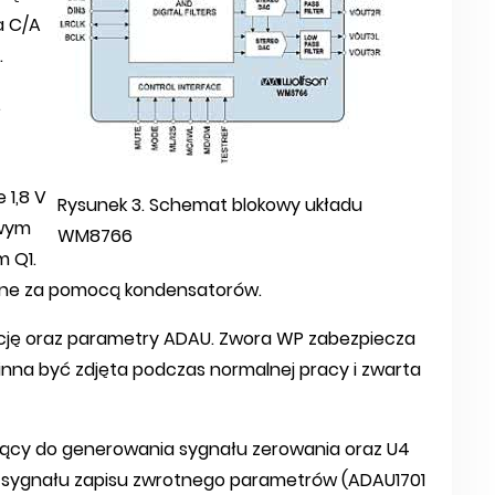
a C/A
.
.
 1,8 V
Rysunek 3. Schemat blokowy układu
owym
WM8766
m Q1.
wane za pomocą kondensatorów.
cję oraz parametry ADAU. Zwora WP zabezpiecza
na być zdjęta podczas normalnej pracy i zwarta
łużący do generowania sygnału zerowania oraz U4
 sygnału zapisu zwrotnego parametrów (ADAU1701