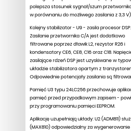
polepsza stosunek sygnał/szum przetwornik
w porównaniu do możliwego zasilania z 3,3 V)
Kolejny stabilizator - U9 - zasila procesor DSP
Zasilanie przetwornika C/A jest dodatkowo
filtrowane poprzez dławik L2, rezystor R26 i
kondensatory CE6, CE8, C16 oraz C18. Napięcie
zasilające rdzeń DSP jest uzyskiwane w typ
układzie stabilizatora opartym z tranzystore
Odpowiednie potencjały zasilania są filtro
Pamięć U3 typu 24LC256 przechowuje aplika
pamięć przed przypadkowym zapisem - powin
przy programowaniu pamięci EEPROM.
Aplikację uzupełniają układy: U2 (ADM811) s
(MAX810) odpowiedzialny za wygenerowanie