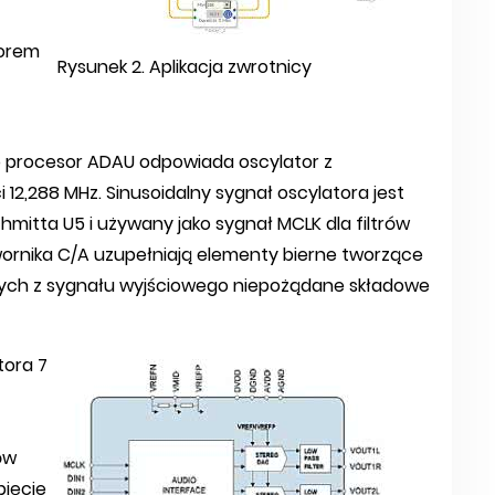
sorem
Rysunek 2. Aplikacja zwrotnicy
 procesor ADAU odpowiada oscylator z
2,288 MHz. Sinusoidalny sygnał oscylatora jest
itta U5 i używany jako sygnał MCLK dla filtrów
wornika C/A uzupełniają elementy bierne tworzące
cych z sygnału wyjściowego niepożądane składowe
tora 7
ów
ięcie