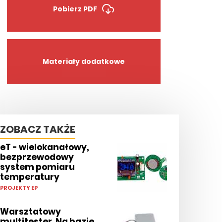
Pobierz PDF
Materiały dodatkowe
ZOBACZ TAKŻE
eT - wielokanałowy,
bezprzewodowy
system pomiaru
temperatury
PROJEKTY EP
Warsztatowy
multitester. Na bazie