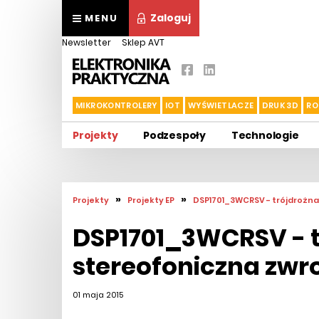
Zaloguj
MENU
Newsletter
Sklep AVT
MIKROKONTROLERY
IOT
WYŚWIETLACZE
DRUK 3D
RO
Projekty
Podzespoły
Technologie
»
»
Projekty
Projekty EP
DSP1701_3WCRSV - trójdrożna
DSP1701_3WCRSV - t
stereofoniczna zwr
01 maja 2015