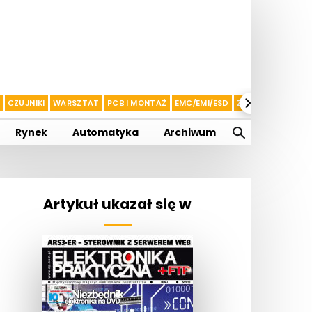
CZUJNIKI
WARSZTAT
PCB I MONTAŻ
EMC/EMI/ESD
ZASILANIE I AKU
Rynek
Automatyka
Archiwum
Artykuł ukazał się w