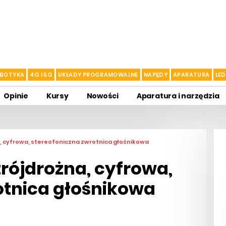
BOTYKA
4G I 5G
UKŁADY PROGRAMOWALNE
NAPĘDY
APARATURA
LED
Opinie
Kursy
Nowości
Aparatura i narzędzia
, cyfrowa, stereofoniczna zwrotnica głośnikowa
rójdrożna, cyfrowa,
otnica głośnikowa