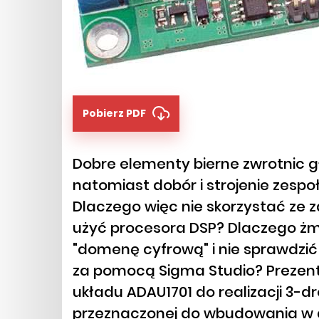
Pobierz PDF
Dobre elementy bierne zwrotnic g
natomiast dobór i strojenie zespo
Dlaczego więc nie skorzystać ze z
użyć procesora DSP? Dlaczego żmud
"domenę cyfrową" i nie sprawdzić
za pomocą Sigma Studio? Prezen
układu ADAU1701 do realizacji 3-d
przeznaczonej do wbudowania w 