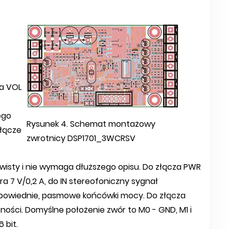
c
za VOL
ego
Rysunek 4. Schemat montażowy
Złącze
zwrotnicy DSP1701_3WCRSV
wisty i nie wymaga dłuższego opisu. Do złącza PWR
a 7 V/0,2 A, do IN stereofoniczny sygnał
dpowiednie, pasmowe końcówki mocy. Do złącza
ości. Domyślne położenie zwór to M0 - GND, M1 i
 bit.