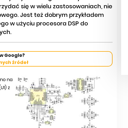
zydać się w wielu zastosowaniach, nie
owego. Jest też dobrym przykładem
go w użyciu procesora DSP do
ych.
 w Google?
nych źródeł
no na
U1) z