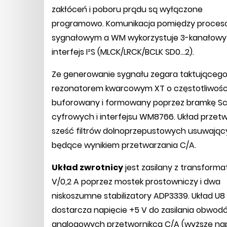
zakłóceń i poboru prądu są wyłączone
programowo. Komunikacja pomiędzy proce
sygnałowym a WM wykorzystuje 3-kanałowy
interfejs I²S (MLCK/LRCK/BCLK SD0...2).
Ze generowanie sygnału zegara taktującego
rezonatorem kwarcowym XT o częstotliwości 1
buforowany i formowany poprzez bramkę Schm
cyfrowych i interfejsu WM8766. Układ przet
sześć filtrów dolnoprzepustowych usuwają
będące wynikiem przetwarzania C/A.
Układ zwrotnicy
jest zasilany z transforma
V/0,2 A poprzez mostek prostowniczy i dwa
niskoszumne stabilizatory ADP3339. Układ U8
dostarcza napięcie +5 V do zasilania obwod
analogowych przetwornikca C/A (wyższe nap