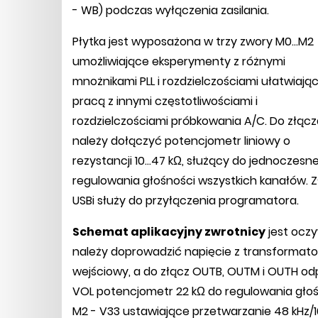
- WB) podczas wyłączenia zasilania.
Płytka jest wyposażona w trzy zwory M0...M2
umożliwiające eksperymenty z różnymi
mnożnikami PLL i rozdzielczościami ułatwiają
pracą z innymi częstotliwościami i
rozdzielczościami próbkowania A/C. Do złąc
należy dołączyć potencjometr liniowy o
rezystancji 10...47 kΩ, służący do jednoczesn
regulowania głośności wszystkich kanałów. 
USBi służy do przyłączenia programatora.
Schemat aplikacyjny zwrotnicy
jest oczy
należy doprowadzić napięcie z transformator
wejściowy, a do złącz OUTB, OUTM i OUTH o
VOL potencjometr 22 kΩ do regulowania głośn
M2 - V33 ustawiające przetwarzanie 48 kHz/16