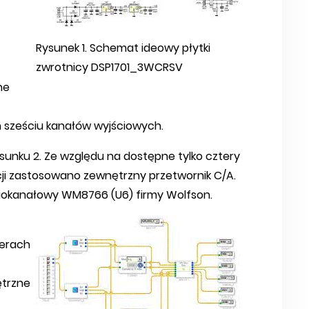
Rysunek 1. Schemat ideowy płytki
zwrotnicy DSP1701_3WCRSV
ne
h sześciu kanałów wyjściowych.
sunku 2. Ze względu na dostępne tylko cztery
ji zastosowano zewnętrzny przetwornik C/A.
iokanałowy WM8766 (U6) firmy Wolfson.
nerach
trzne