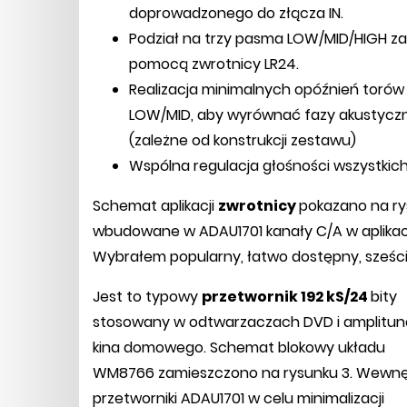
doprowadzonego do złącza IN.
Podział na trzy pasma LOW/MID/HIGH za
pomocą zwrotnicy LR24.
Realizacja minimalnych opóźnień torów
LOW/MID, aby wyrównać fazy akustycz
(zależne od konstrukcji zestawu)
Wspólna regulacja głośności wszystkic
Schemat aplikacji
zwrotnicy
pokazano na ry
wbudowane w ADAU1701 kanały C/A w aplikac
Wybrałem popularny, łatwo dostępny, sześc
Jest to typowy
przetwornik 192 kS/24
bity
stosowany w odtwarzaczach DVD i amplitu
kina domowego. Schemat blokowy układu
WM8766 zamieszczono na rysunku 3. Wewnę
przetworniki ADAU1701 w celu minimalizacji