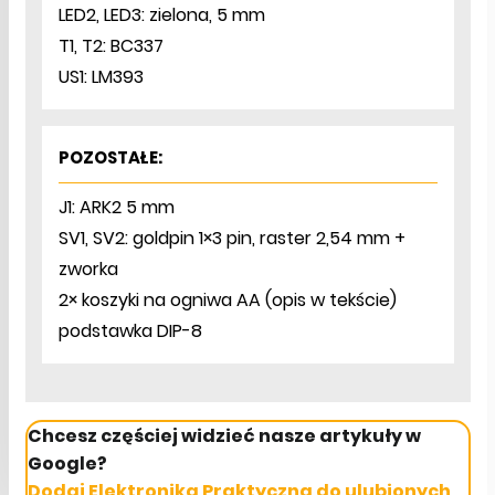
LED2, LED3: zielona, 5 mm
T1, T2: BC337
US1: LM393
POZOSTAŁE:
J1: ARK2 5 mm
SV1, SV2: goldpin 1×3 pin, raster 2,54 mm +
zworka
2× koszyki na ogniwa AA (opis w tekście)
podstawka DIP-8
Chcesz częściej widzieć nasze artykuły w
Google?
Dodaj Elektronika Praktyczna do ulubionych