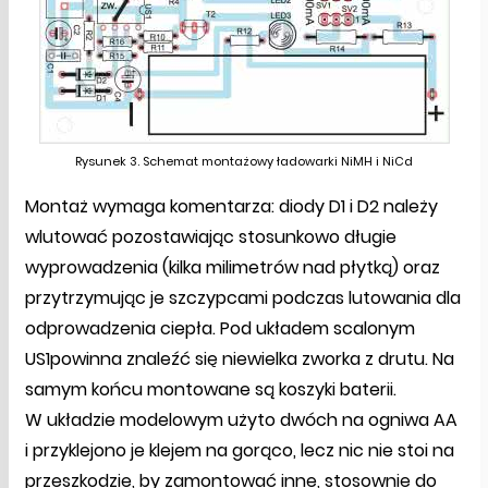
Rysunek 3. Schemat montażowy ładowarki NiMH i NiCd
Montaż wymaga komentarza: diody D1 i D2 należy
wlutować pozostawiając stosunkowo długie
wyprowadzenia (kilka milimetrów nad płytką) oraz
przytrzymując je szczypcami podczas lutowania dla
odprowadzenia ciepła. Pod układem scalonym
US1powinna znaleźć się niewielka zworka z drutu. Na
samym końcu montowane są koszyki baterii.
W układzie modelowym użyto dwóch na ogniwa AA
i przyklejono je klejem na gorąco, lecz nic nie stoi na
przeszkodzie, by zamontować inne, stosownie do