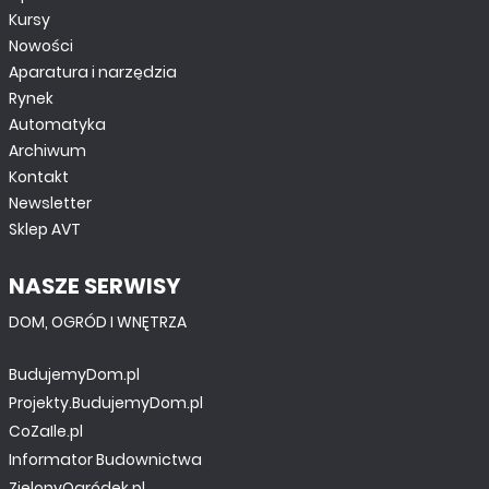
Kursy
Nowości
Aparatura i narzędzia
Rynek
Automatyka
Archiwum
Kontakt
Newsletter
Sklep AVT
NASZE SERWISY
DOM, OGRÓD I WNĘTRZA
BudujemyDom.pl
Projekty.BudujemyDom.pl
CoZaIle.pl
Informator Budownictwa
ZielonyOgródek.pl