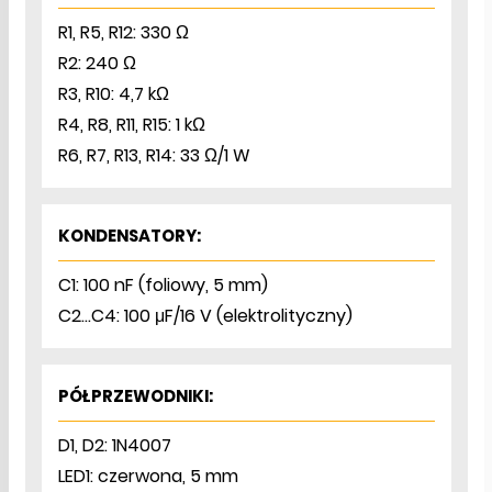
R1, R5, R12: 330 Ω
R2: 240 Ω
R3, R10: 4,7 kΩ
R4, R8, R11, R15: 1 kΩ
R6, R7, R13, R14: 33 Ω/1 W
KONDENSATORY:
C1: 100 nF (foliowy, 5 mm)
C2…C4: 100 μF/16 V (elektrolityczny)
PÓŁPRZEWODNIKI:
D1, D2: 1N4007
LED1: czerwona, 5 mm