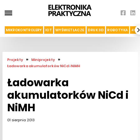
MIKROKONTROLERY
IOT
WYŚWIETLACZE
DRUK 3D
ROBOTYKA
4G I
»
»
Projekty
Miniprojekty
Ładowarka akumulatorków NiCd i NiMH
Ładowarka
akumulatorków NiCd i
NiMH
01 sierpnia 2013