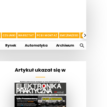
CZUJNIKI
WARSZTAT
PCB I MONTAŻ
EMC/EMI/ESD
ZASILANIE I AKU
Rynek
Automatyka
Archiwum
Artykuł ukazał się w