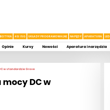
BOTYKA
4G I 5G
UKŁADY PROGRAMOWALNE
NAPĘDY
APARATURA
LED
Opinie
Kursy
Nowości
Aparatura i narzędzia
DC w standardzie Grove
a mocy DC w