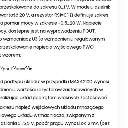
 przeskalowane do zakresu 0...1 V. W modelu dzielnik
wartość 20 V, a rezystor RS1=0,1 Ω definiuje zakres
a pomiar mocy w zakresie ~0,5...20 W. Napięcie
cy, dostępne jest na wyprowadzeniu POUT.
 o wzmacniacz U3 (o wzmocnieniu regulowanym
przeskalowanie napięcia wyjściowego PWO.
t wzorem:
v
·V
·V
pout
sens
in
 od podtypu układu: w przypadku MAX4210D wynosi
lędnieniu wartości rezystorów zastosowanych w
malizując układ pod kątem własnych zastosowań
 zakresu napięć wejściowych układu mnożącego
ściowego układu wzmacniacza, związanym z
silania 3...5,5 V, pobór prądu wynosi ok. 2 mA (bez