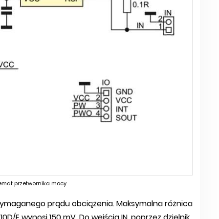
emat przetwornika mocy
 wymaganego prądu obciążenia. Maksymalna różnica
/E wynosi 150 mV. Do wejścia IN, poprzez dzielnik