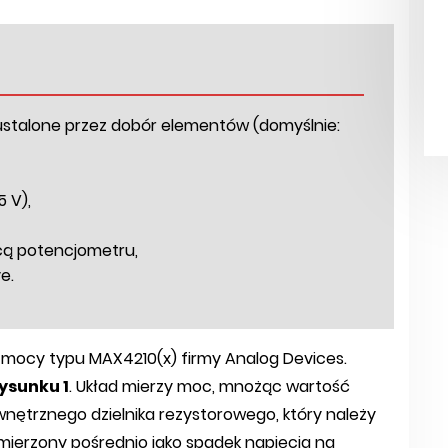
ustalone przez dobór elementów (domyślnie:
5 V),
ocą potencjometru,
e.
 mocy typu MAX4210(x) firmy Analog Devices.
ysunku 1
. Układ mierzy moc, mnożąc wartość
ętrznego dzielnika rezystorowego, który należy
 mierzony pośrednio jako spadek napięcia na