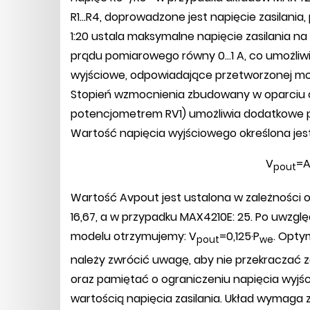
R1...R4, doprowadzone jest napięcie zasilania,
1:20 ustala maksymalne napięcie zasilania na 
prądu pomiarowego równy 0...1 A, co umożliwi
wyjściowe, odpowiadające przetworzonej mo
Stopień wzmocnienia zbudowany w oparciu
potencjometrem RV1) umożliwia dodatkowe 
Wartość napięcia wyjściowego określona jes
V
=A
pout
Wartość Avpout jest ustalona w zależności
16,67, a w przypadku MAX4210E: 25. Po uwzg
modelu otrzymujemy: V
=0,125·P
. Opty
pout
we
należy zwrócić uwagę, aby nie przekraczać
oraz pamiętać o ograniczeniu napięcia wyj
wartością napięcia zasilania. Układ wymaga za