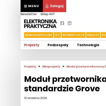
Zaloguj
MENU
Newsletter
Sklep AVT
MIKROKONTROLERY
IOT
WYŚWIETLACZE
DRUK 3D
RO
Projekty
Podzespoły
Technologie
»
»
Projekty
Miniprojekty
Moduł przetwornika mocy 
Moduł przetwornik
standardzie Grove
01 września 2025