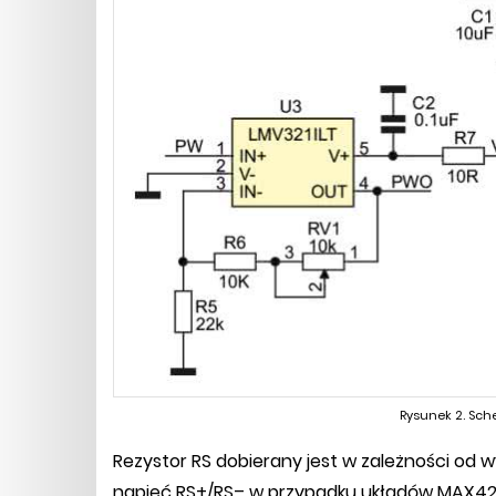
Rysunek 2. Sch
Rezystor RS dobierany jest w zależności od
napięć RS+/RS– w przypadku układów MAX4210D