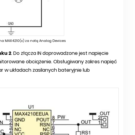
zna MAX4210(x) za notą Analog Devices
nku 2
. Do złącza IN doprowadzone jest napięcie
onitorowane obciążenie. Obsługiwany zakres napięć
ar w układach zasilanych bateryjnie lub