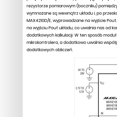
rezystorze pomiarowym (boczniku) pomiędzy
wymnażane są wewnątrz układu i, po przesk
MAX4210D/E, wyprowadzane na wyjście Pout.
na wyjściu Pout układu, co uwalnia nas od k
dodatkowych kalkulacji. W ten sposób moduł
mikrokontrolera, a dodatkowo uwalnia wspó
dodatkowych obliczeń.