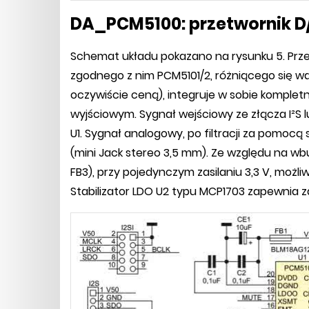
DA_PCM5100: przetwornik D
Schemat układu pokazano na rysunku 5. Przet
zgodnego z nim PCM5101/2, różniącego się wart
oczywiście ceną), integruje w sobie kompletn
wyjściowym. Sygnał wejściowy ze złącza I²S 
U1. Sygnał analogowy, po filtracji za pomocą 
(mini Jack stereo 3,5 mm). Ze względu na 
FB3), przy pojedynczym zasilaniu 3,3 V, możli
Stabilizator LDO U2 typu MCP1703 zapewnia za