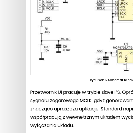
Rysunek 5. Schemat ideow
Przetwornik U1 pracuje w trybie slave I²S. 
sygnału zegarowego MCLK, gdyż generowany
znacząco upraszcza aplikację. Standard napięc
współpracują z wewnętrznym układem wycisz
wyłączania układu.