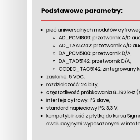
Podstawowe parametry:
pięć uniwersalnych modułów cyfroweg
AD_PCM1809: przetwornik A/D aud
AD_TAA5242: przetwornik A/D aud
DA_PCM5100: przetwornik D/A,
DA_TAD5142: przetwornik D/A,
CODEC_TAC5142: zintegrowany kod
zasilanie: 5 VDC,
rozdzielczość: 24 bity,
częstotliwość próbkowania 8...192 kHz (
interfejs cyfrowy: I²S slave,
standard napięciowy I²S: 3,3 V,
kompatybilność z płytką do kursu Sigm
ewaluacyjnymi wyposażonymi w intefe