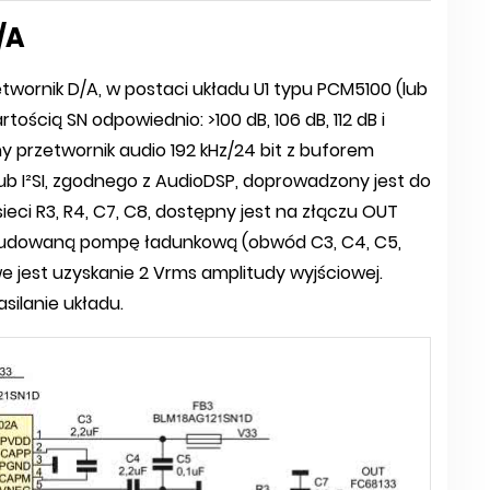
/A
wornik D/A, w postaci układu U1 typu PCM5100 (lub
ością SN odpowiednio: >100 dB, 106 dB, 112 dB i
y przetwornik audio 192 kHz/24 bit z buforem
lub I²SI, zgodnego z AudioDSP, doprowadzony jest do
sieci R3, R4, C7, C8, dostępny jest na złączu OUT
wbudowaną pompę ładunkową (obwód C3, C4, C5,
we jest uzyskanie 2 Vrms amplitudy wyjściowej.
silanie układu.