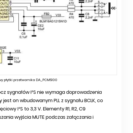
y płytki przetwornika DA_PCM5100
Oprócz sygnałów I²S nie wymaga doprowadzenia
 jest on wbudowanym PLL z sygnału BCLK, co
iowy I²S to 3,3 V. Elementy R1, R2, C9
ania wyjścia MUTE podczas załączania i