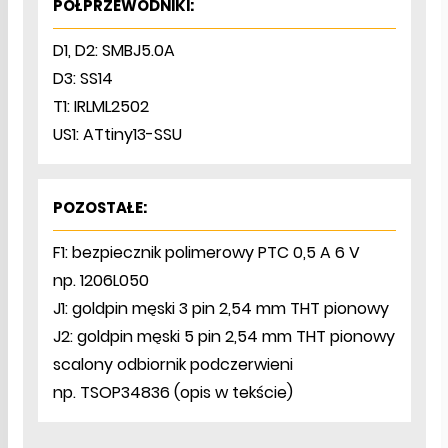
PÓŁPRZEWODNIKI:
D1, D2: SMBJ5.0A
D3: SS14
T1: IRLML2502
US1: ATtiny13-SSU
POZOSTAŁE:
F1: bezpiecznik polimerowy PTC 0,5 A 6 V
np. 1206L050
J1: goldpin męski 3 pin 2,54 mm THT pionowy
J2: goldpin męski 5 pin 2,54 mm THT pionowy
scalony odbiornik podczerwieni
np. TSOP34836 (opis w tekście)