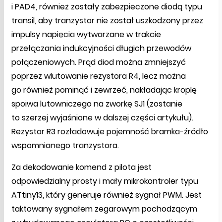
i PAD4, również zostały zabezpieczone diodą typu
transil, aby tranzystor nie został uszkodzony przez
impulsy napięcia wytwarzane w trakcie
przełączania indukcyjności długich przewodów
połączeniowych. Prąd diod można zmniejszyć
poprzez wlutowanie rezystora R4, lecz można
go również pominąć i zewrzeć, nakładając kroplę
spoiwa lutowniczego na zworkę SJ1 (zostanie
to szerzej wyjaśnione w dalszej części artykułu).
Rezystor R3 rozładowuje pojemność bramka-źródło
wspomnianego tranzystora.
Za dekodowanie komend z pilota jest
odpowiedzialny prosty i mały mikrokontroler typu
ATtiny13, który generuje również sygnał PWM. Jest
taktowany sygnałem zegarowym pochodzącym