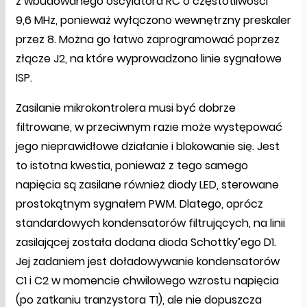
z wbudowanego oscylatora RC o częstotliwości
9,6 MHz, ponieważ wyłączono wewnętrzny preskaler
przez 8. Można go łatwo zaprogramować poprzez
złącze J2, na które wyprowadzono linie sygnałowe
ISP.
Zasilanie mikrokontrolera musi być dobrze
filtrowane, w przeciwnym razie może występować
jego nieprawidłowe działanie i blokowanie się. Jest
to istotna kwestia, ponieważ z tego samego
napięcia są zasilane również diody LED, sterowane
prostokątnym sygnałem PWM. Dlatego, oprócz
standardowych kondensatorów filtrujących, na linii
zasilającej została dodana dioda Schottky’ego D1.
Jej zadaniem jest doładowywanie kondensatorów
C1 i C2 w momencie chwilowego wzrostu napięcia
(po zatkaniu tranzystora T1), ale nie dopuszcza