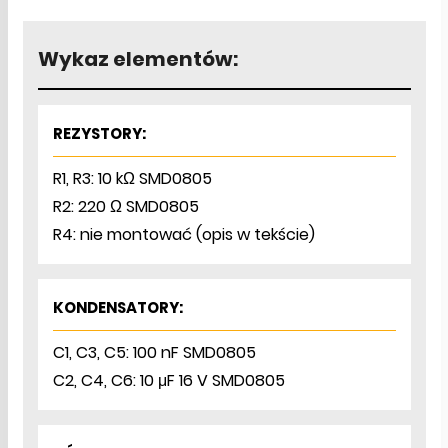
Wykaz elementów:
REZYSTORY:
R1, R3: 10 kΩ SMD0805
R2: 220 Ω SMD0805
R4: nie montować (opis w tekście)
KONDENSATORY:
C1, C3, C5: 100 nF SMD0805
C2, C4, C6: 10 μF 16 V SMD0805