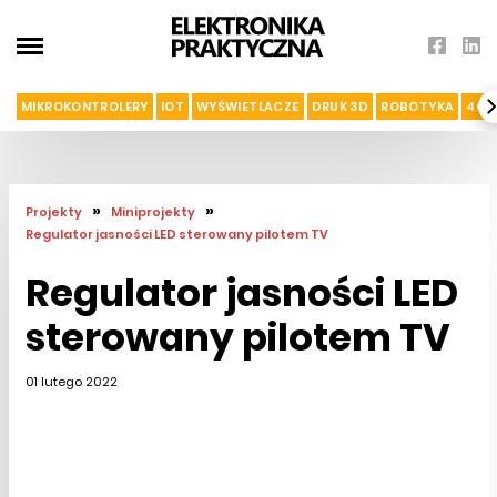
MIKROKONTROLERY
IOT
WYŚWIETLACZE
DRUK 3D
ROBOTYKA
4G I
»
»
Projekty
Miniprojekty
Regulator jasności LED sterowany pilotem TV
Regulator jasności LED
sterowany pilotem TV
01 lutego 2022