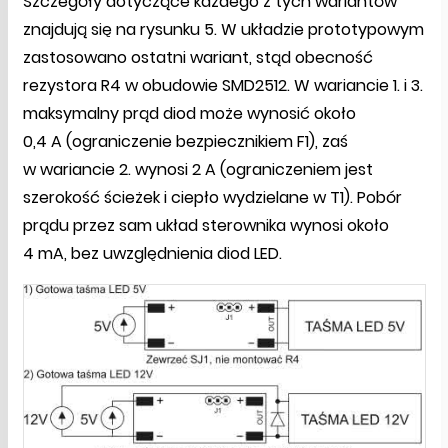
Szczegóły dotyczące każdego z tych wariantów
znajdują się na rysunku 5. W układzie prototypowym
zastosowano ostatni wariant, stąd obecność
rezystora R4 w obudowie SMD2512. W wariancie 1. i 3.
maksymalny prąd diod może wynosić około
0,4 A (ograniczenie bezpiecznikiem F1), zaś
w wariancie 2. wynosi 2 A (ograniczeniem jest
szerokość ścieżek i ciepło wydzielane w T1). Pobór
prądu przez sam układ sterownika wynosi około
4 mA, bez uwzględnienia diod LED.