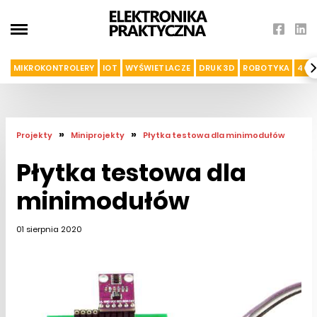
MIKROKONTROLERY
IOT
WYŚWIETLACZE
DRUK 3D
ROBOTYKA
4G I
»
»
Projekty
Miniprojekty
Płytka testowa dla minimodułów
Płytka testowa dla
minimodułów
01 sierpnia 2020