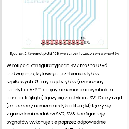
Rysunek 2. Schemat płytki PCB, wraz z rozmieszczeniem elementów
W roli pola konfiguracyjnego SV7 można użyć
podwójnego, kątowego grzebienia styków
szpilkowych. Górny rząd styków (oznaczony
na płytce A-PT1 kolejnymi numerami i symbolem
białego trójkąta) łączy się ze stykami SV1. Dolny rząd
(oznaczony numerami styku i literą M) łączy się
z gniazdami modułów SV2, SV3. Konfigurację
sygnałów wykonuje się poprzez odpowiednie