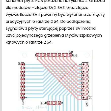
Schemat płytki PCB pokazano na rysunku 2. Gniazda
dla modułów – złącza SV2, SV3, oraz złącze
wyświetlacza SV4 powinny być wykonane ze złączy
precyzyjnych o rastrze 2,54. Do podłączenia
sygnałów z płyty sterującej poprzez SV1 można
użyć pojedynczego grzebienia styków szpilkowych
kątowych o rastrze 2,54.