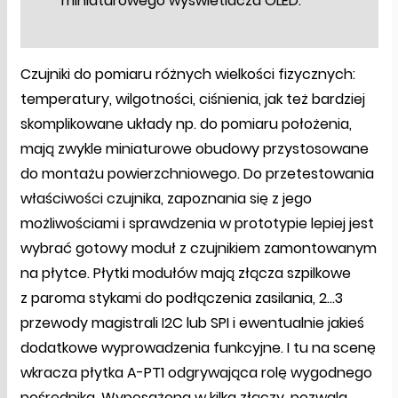
miniaturowego wyświetlacza OLED.
Czujniki do pomiaru różnych wielkości fizycznych:
temperatury, wilgotności, ciśnienia, jak też bardziej
skomplikowane układy np. do pomiaru położenia,
mają zwykle miniaturowe obudowy przystosowane
do montażu powierzchniowego. Do przetestowania
właściwości czujnika, zapoznania się z jego
możliwościami i sprawdzenia w prototypie lepiej jest
wybrać gotowy moduł z czujnikiem zamontowanym
na płytce. Płytki modułów mają złącza szpilkowe
z paroma stykami do podłączenia zasilania, 2...3
przewody magistrali I2C lub SPI i ewentualnie jakieś
dodatkowe wyprowadzenia funkcyjne. I tu na scenę
wkracza płytka A-PT1 odgrywająca rolę wygodnego
pośrednika. Wyposażona w kilka złączy, pozwala