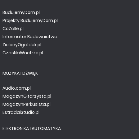
BudujemyDom.pl
Projekty.BudujemyDom.pl
CoZaIle.pl
Informator Budownictwa
ZielonyOgródek.pl
CzasNaWnetrze.pl
MUZYKA I DŹWIĘK
Audio.com.pl
MagazynGitarzysta.pl
MagazynPerkusista.pl
EstradaiStudio.pl
ELEKTRONIKA I AUTOMATYKA