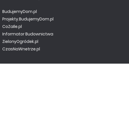
BudujemyDom.pl
Projekty.BudujemyDom.pl
CoZaIle.pl
Informator Budownictwa
ZielonyOgródek.pl
CzasNaWnetrze.pl
MUZYKA I DŹWIĘK
Audio.com.pl
MagazynGitarzysta.pl
MagazynPerkusista.pl
EstradaiStudio.pl
ELEKTRONIKA I AUTOMATYKA