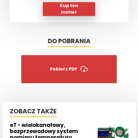
Kup ten
numer
DO POBRANIA
Pobierz PDF
ZOBACZ TAKŻE
eT - wielokanałowy,
bezprzewodowy system
pomiaru temperatury