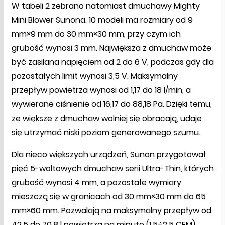
W tabeli 2 zebrano natomiast dmuchawy Mighty
Mini Blower Sunona. 10 modeli ma rozmiary od 9
mm×9 mm do 30 mm×30 mm, przy czym ich
grubość wynosi 3 mm. Największa z dmuchaw może
być zasilana napięciem od 2 do 6 V, podczas gdy dla
pozostałych limit wynosi 3,5 V. Maksymalny
przepływ powietrza wynosi od 1,17 do 18 l/min, a
wywierane ciśnienie od 16,17 do 88,18 Pa. Dzięki temu,
że większe z dmuchaw wolniej się obracają, udaje
się utrzymać niski poziom generowanego szumu.
Dla nieco większych urządzeń, Sunon przygotował
pięć 5-woltowych dmuchaw serii Ultra-Thin, których
grubość wynosi 4 mm, a pozostałe wymiary
mieszczą się w granicach od 30 mm×30 mm do 65
mm×60 mm. Pozwalają na maksymalny przepływ od
42,5 do 70,8 l powietrza na minutę (1,5÷2,5 CFM),