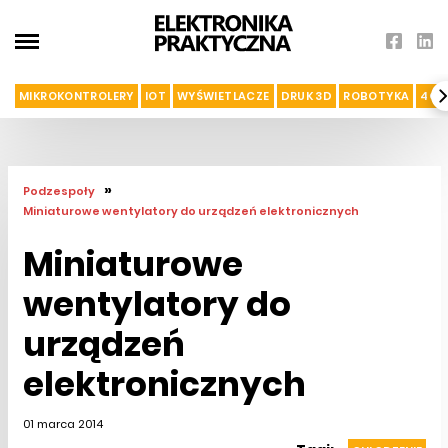
MIKROKONTROLERY
IOT
WYŚWIETLACZE
DRUK 3D
ROBOTYKA
4G I
»
Podzespoły
Miniaturowe wentylatory do urządzeń elektronicznych
Miniaturowe
wentylatory do
urządzeń
elektronicznych
01 marca 2014