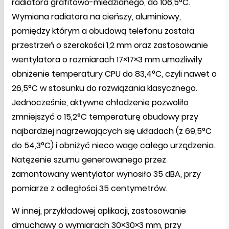
radiatora grafitowo-miedzianego, do 106,5°C.
Wymiana radiatora na cieńszy, aluminiowy,
pomiędzy którym a obudową telefonu została
przestrzeń o szerokości 1,2 mm oraz zastosowanie
wentylatora o rozmiarach 17×17×3 mm umożliwiły
obniżenie temperatury CPU do 83,4°C, czyli nawet o
26,5°C w stosunku do rozwiązania klasycznego.
Jednocześnie, aktywne chłodzenie pozwoliło
zmniejszyć o 15,2°C temperaturę obudowy przy
najbardziej nagrzewających się układach (z 69,5°C
do 54,3°C) i obniżyć nieco wagę całego urządzenia.
Natężenie szumu generowanego przez
zamontowany wentylator wynosiło 35 dBA, przy
pomiarze z odległości 35 centymetrów.
W innej, przykładowej aplikacji, zastosowanie
dmuchawy o wymiarach 30×30×3 mm, przy