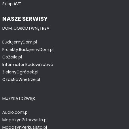
Sklep AVT
NASZE SERWISY
DOM, OGRÓD I WNĘTRZA
BudujemyDom.pl
Projekty.BudujemyDom.pl
CoZaIle.pl
Informator Budownictwa
ZielonyOgródek.pl
CzasNaWnetrze.pl
MUZYKA I DŹWIĘK
Audio.com.pl
MagazynGitarzysta.pl
MagazynPerkusista.pl