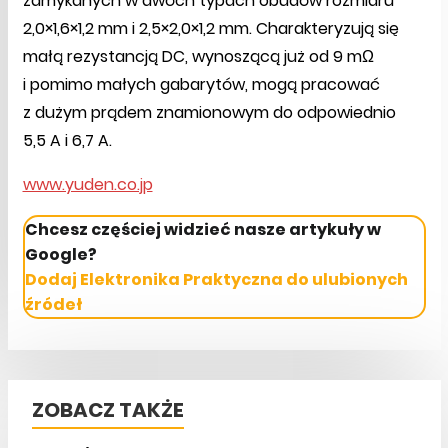
zamykanych w dwóch typach obudów rozmiaru
2,0×1,6×1,2 mm i 2,5×2,0×1,2 mm. Charakteryzują się
małą rezystancją DC, wynoszącą już od 9 mΩ
i pomimo małych gabarytów, mogą pracować
z dużym prądem znamionowym do odpowiednio
5,5 A i 6,7 A.
www.yuden.co.jp
Chcesz częściej widzieć nasze artykuły w
Google?
Dodaj Elektronika Praktyczna do ulubionych
źródeł
ZOBACZ TAKŻE