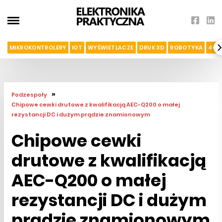
MIKROKONTROLERY
IOT
WYŚWIETLACZE
DRUK 3D
ROBOTYKA
4G I
»
Podzespoły
Chipowe cewki drutowe z kwalifikacją AEC-Q200 o małej
rezystancji DC i dużym prądzie znamionowym
Chipowe cewki
drutowe z kwalifikacją
AEC-Q200 o małej
rezystancji DC i dużym
prądzie znamionowym