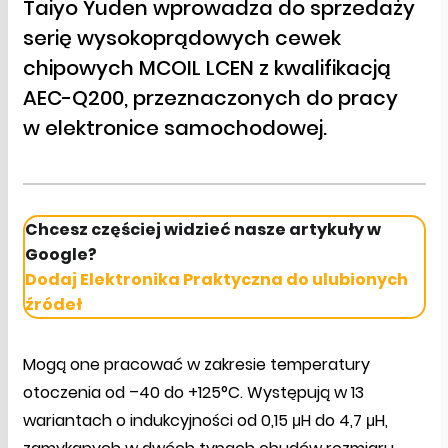
Taiyo Yuden wprowadza do sprzedaży
serię wysokoprądowych cewek
chipowych MCOIL LCEN z kwalifikacją
AEC-Q200, przeznaczonych do pracy
w elektronice samochodowej.
Chcesz częściej widzieć nasze artykuły w
Google?
Dodaj Elektronika Praktyczna do ulubionych
źródeł
Mogą one pracować w zakresie temperatury
otoczenia od –40 do +125°C. Występują w 13
wariantach o indukcyjności od 0,15 μH do 4,7 μH,