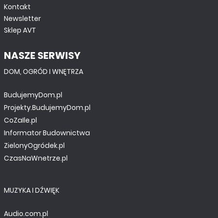
Kontakt
Newsletter
Sklep AVT
NASZE SERWISY
DOM, OGRÓD I WNĘTRZA
BudujemyDom.pl
Projekty.BudujemyDom.pl
CoZaIle.pl
Informator Budownictwa
ZielonyOgródek.pl
CzasNaWnetrze.pl
MUZYKA I DŹWIĘK
Audio.com.pl