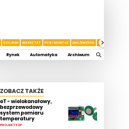
CZUJNIKI
WARSZTAT
PCB I MONTAŻ
EMC/EMI/ESD
ZASILANIE I AKU
Rynek
Automatyka
Archiwum
ZOBACZ TAKŻE
eT - wielokanałowy,
bezprzewodowy
system pomiaru
temperatury
PROJEKTY EP