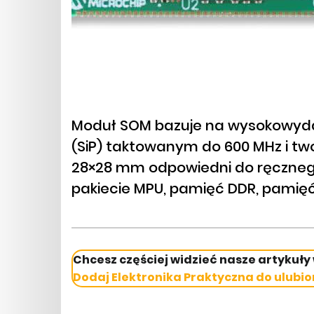
Moduł SOM bazuje na wysokowyda
(SiP) taktowanym do 600 MHz i tw
28×28 mm odpowiedni do ręcznego
pakiecie MPU, pamięć DDR, pamięć f
Chcesz częściej widzieć nasze artykuły
Dodaj Elektronika Praktyczna do ulubio