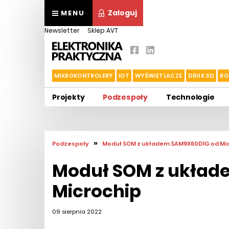
Zaloguj
MENU
Newsletter
Sklep AVT
MIKROKONTROLERY
IOT
WYŚWIETLACZE
DRUK 3D
RO
Projekty
Podzespoły
Technologie
»
Podzespoły
Moduł SOM z układem SAM9X60D1G od Mi
Moduł SOM z układ
Microchip
09 sierpnia 2022