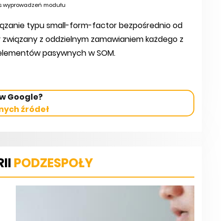
is wyprowadzeń modułu
ązanie typu small-form-factor bezpośrednio od
zny związany z oddzielnym zamawianiem każdego z
h elementów pasywnych w SOM.
 w Google?
nych źródeł
II
PODZESPOŁY