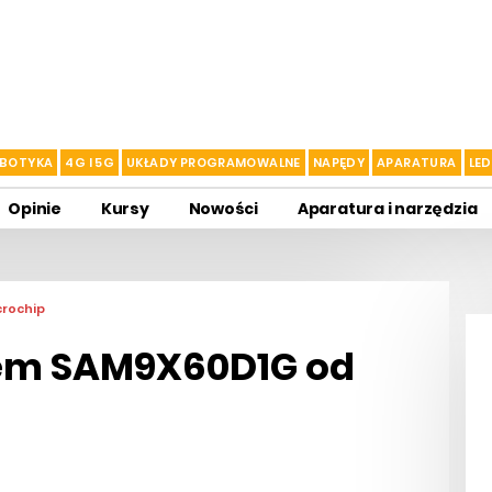
BOTYKA
4G I 5G
UKŁADY PROGRAMOWALNE
NAPĘDY
APARATURA
LED
Opinie
Kursy
Nowości
Aparatura i narzędzia
crochip
em SAM9X60D1G od