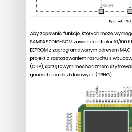
Rysunek 1. S
Aby zapewnić funkcje, których może wymaga
SAM9X60D1G-SOM zawiera kontroler 10/100 Et
EEPROM z zaprogramowanym adresem MAC (EU
projekt z zastosowaniem rozruchu z wbud
(OTP), sprzętowym mechanizmem szyfrowani
generatorem liczb losowych (TRNG).