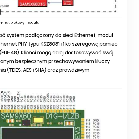
chemat blokowy modułu
ć system podłączony do sieci Ethernet, moduł
hernet PHY typu KSZ8081 i 1 kb szeregową pamięć
I-48). Klienci mogą dalej dostosowywać swój
owanym bezpiecznym przechowywaniem kluczy
a (TDES, AES i SHA) oraz prawdziwym