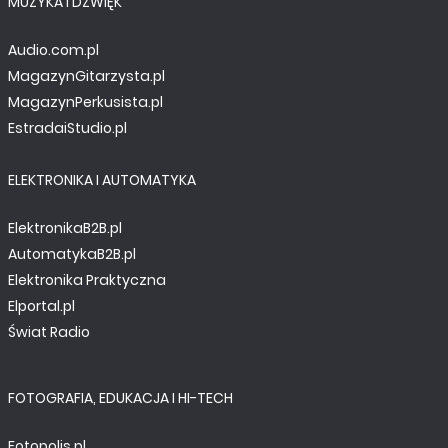
MUZYKA I DŹWIĘK
Audio.com.pl
MagazynGitarzysta.pl
MagazynPerkusista.pl
EstradaiStudio.pl
ELEKTRONIKA I AUTOMATYKA
ElektronikaB2B.pl
AutomatykaB2B.pl
Elektronika Praktyczna
Elportal.pl
Świat Radio
FOTOGRAFIA, EDUKACJA I HI-TECH
Fotopolis.pl