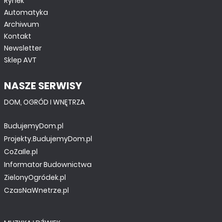
Rynek
Automatyka
Archiwum
Kontakt
Newsletter
Sklep AVT
NASZE SERWISY
DOM, OGRÓD I WNĘTRZA
BudujemyDom.pl
Projekty.BudujemyDom.pl
CoZaIle.pl
Informator Budownictwa
ZielonyOgródek.pl
CzasNaWnetrze.pl