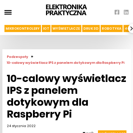
MIKROKONTROLERY
IOT
WYŚWIETLACZE
DRUK 3D
ROBOTYKA
4G I
»
Podzespoły
10-calowy wyświetlacz IPS z panelem dotykowym dla Raspberry Pi
10-calowy wyświetlacz
IPS z panelem
dotykowym dla
Raspberry Pi
24 stycznia 2022